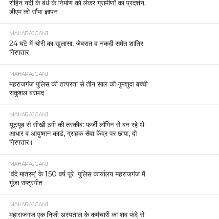
रोहिन नदी के बंधे के निर्माण को लेकर ग्रामीणों का प्रदर्शन,
डीएम को सौंपा ज्ञापन
MAHARAJGANJ
24 घंटे में चोरी का खुलासा, जेवरात व नकदी समेत शातिर
गिरफ्तार
MAHARAJGANJ
महराजगंज पुलिस की तत्परता से तीन साल की गुमशुदा बच्ची
सकुशल बरामद
MAHARAJGANJ
यूट्यूब से सीखी ठगी की तरकीब: फर्जी लॉगिन से बन रहे थे
आधार व आयुष्मान कार्ड, ग्राहक सेवा केंद्र पर छापा, दो
गिरफ्तार।
MAHARAJGANJ
‘वंदे मातरम्’ के 150 वर्ष पूरे पुलिस कार्यालय महराजगंज में
गूंजा राष्ट्रगीत
MAHARAJGANJ
महाराजगंज एक निजी अस्पताल के कर्मचारी का शव फंदे से