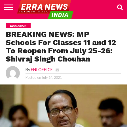
HOME
POLITICS
NEWS
BUSINESS
CULTURE
NATIONAL
SPORTS
LIFESTYLE
TRAVEL
OPINION
BREAKING
ENTERTAINMENT
WORLD
CRIME
JOIN
EDUCATION
NEWS
US
BREAKING NEWS: MP
Schools For Classes 11 and 12
To Reopen From July 25-26:
Shivraj Singh Chouhan
By
ENI OFFICE
Posted on
July 14, 2021