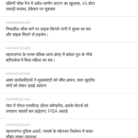
दक्षिणी चौक रेंज में अवैध सागौन कटान का खुलासा, 45 बोटा
लकड़ी बरामद, ठेकेदार पर मुकदमा
MAHARAJGANJ
निचलौल–चौक मार्ग पर सड़क किनारे पानी में युवक का शव
और बाइक मिलने से हड़कंप।
MAHARAJGANJ
महराजगंज के परसा मलिक थाना क्षेत्र में बघेला पुल के नीचे
ब्रीफकेस में मिला महिला का शव।
MAHARAJGANJ
आशा कार्यकत्रियों ने मुख्यमंत्री को सौंपा ज्ञापन, सात सूत्रीय
मांगों को लेकर उठाई आवाज
MAHARAJGANJ
गोवा में रॉयल एनफील्ड डीलर कॉन्फ्रेंस, आरके मोटर्स को
लगातार सातवीं बार हाईएस्ट PBA अवार्ड
MAHARAJGANJ
महराजगंज पुलिस अलर्ट, नववर्ष के मद्देनजर जिलेभर में चाक-
चौबंद सुरक्षा व्यवस्था