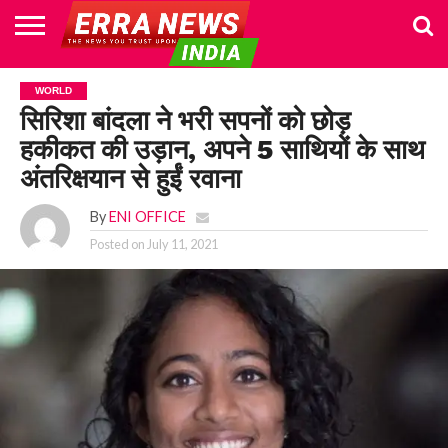
HOME
POLITICS
NEWS
BUSINESS
CULTURE
NATIONAL
SPORTS
LIFESTYLE
TRAVEL
OPINION
BREAKING
ENTERTAINMENT
WORLD
CRIME
JOIN
WORLD
NEWS
US
सिरिशा बांदला ने भरी सपनों को छोड़
हकीकत की उड़ान, अपने 5 साथियों के साथ
अंतरिक्षयान से हुईं रवाना
By
ENI OFFICE
Posted on
July 11, 2021