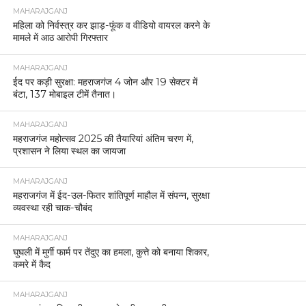
MAHARAJGANJ
महिला को निर्वस्त्र कर झाड़-फूंक व वीडियो वायरल करने के
मामले में आठ आरोपी गिरफ्तार
MAHARAJGANJ
ईद पर कड़ी सुरक्षा: महराजगंज 4 जोन और 19 सेक्टर में
बंटा, 137 मोबाइल टीमें तैनात।
MAHARAJGANJ
महराजगंज महोत्सव 2025 की तैयारियां अंतिम चरण में,
प्रशासन ने लिया स्थल का जायजा
MAHARAJGANJ
महराजगंज में ईद-उल-फितर शांतिपूर्ण माहौल में संपन्न, सुरक्षा
व्यवस्था रही चाक-चौबंद
MAHARAJGANJ
घुघली में मुर्गी फार्म पर तेंदुए का हमला, कुत्ते को बनाया शिकार,
कमरे में कैद
MAHARAJGANJ