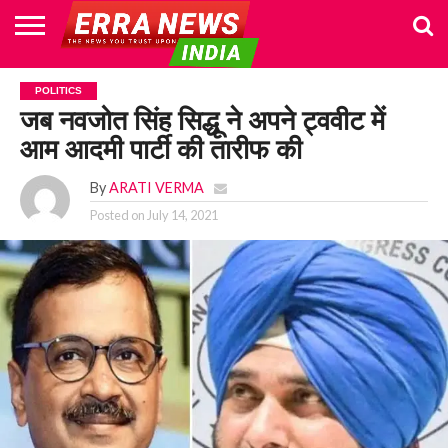
HOME
POLITICS
NEWS
BUSINESS
CULTURE
NATIONAL
SPORTS
LIFESTYLE
TRAVEL
OPINION
BREAKING
ENTERTAINMENT
WORLD
CRIME
JOIN
POLITICS
NEWS
US
जब नवजोत सिंह सिद्धू ने अपने ट्ववीट में
आम आदमी पार्टी की तारीफ की
By
ARATI VERMA
Posted on
July 14, 2021