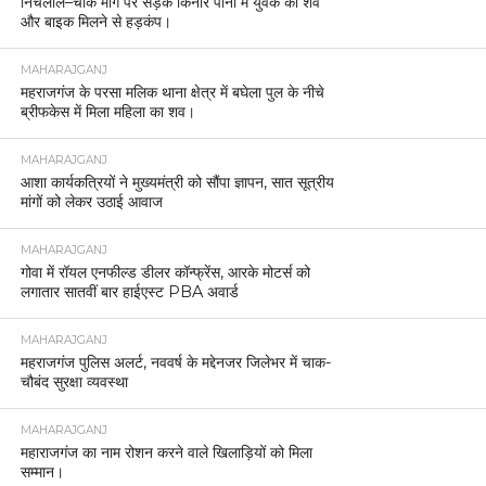
निचलौल–चौक मार्ग पर सड़क किनारे पानी में युवक का शव
और बाइक मिलने से हड़कंप।
MAHARAJGANJ
महराजगंज के परसा मलिक थाना क्षेत्र में बघेला पुल के नीचे
ब्रीफकेस में मिला महिला का शव।
MAHARAJGANJ
आशा कार्यकत्रियों ने मुख्यमंत्री को सौंपा ज्ञापन, सात सूत्रीय
मांगों को लेकर उठाई आवाज
MAHARAJGANJ
गोवा में रॉयल एनफील्ड डीलर कॉन्फ्रेंस, आरके मोटर्स को
लगातार सातवीं बार हाईएस्ट PBA अवार्ड
MAHARAJGANJ
महराजगंज पुलिस अलर्ट, नववर्ष के मद्देनजर जिलेभर में चाक-
चौबंद सुरक्षा व्यवस्था
MAHARAJGANJ
महाराजगंज का नाम रोशन करने वाले खिलाड़ियों को मिला
सम्मान।