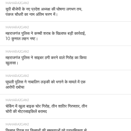
MAHARAJGANJ
यूपी बीजेपी के नए प्रदेश अध्यक्ष की घोषणा लगभग तय,
पंकज चौधरी का नाम अंतिम चरण में।
MAHARAJGANJ
महराजगंज पुलिस ने कच्ची शराब के खिलाफ बड़ी कार्रवाई,
10 कुन्तल लहन नष्ट।
MAHARAJGANJ
महराजगंज पुलिस ने साइबर ठगी करने वाले गिरोह का किया
खुलासा।
MAHARAJGANJ
घुघली पुलिस ने नाबालिग लड़की को भगाने के मामले में एक
आरोपी दबोचा
MAHARAJGANJ
चेकिंग में खुला बाइक चोर गिरोह, तीन शातिर गिरफ्तार, तीन
चोरी की मोटरसाइकिलें बरामद
MAHARAJGANJ
किसान दिवस पर किसानों की समस्याओं को प्राथमिकता से