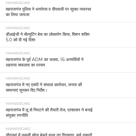
MAHARAJGANJ
महराजगंज पुलिस ने धनतेरस व दीपावली पर सुरक्षा व्यवस्था
का लिया जायजा
MAHARAJGANJ
डीआईजी ने सैल्युटिंग बेस का लोकार्पण किया, मिशन शक्ति
5.0 को दी नई दिशा
MAHARAJGANJ
महराजगंज के पूर्व ADM का जलवा, 16 अभ्यर्थियों ने
लहराया सफलता का परचम
MAHARAJGANJ
महराजगंज में नए एसपी ने संभाला कार्यभार, जनता की
समस्याएं सुनकर दिए निर्देश।
MAHARAJGANJ
महराजगंज में लू से निपटने की तैयारी तेज, प्रशासन ने बनाई
संयुक्त रणनीति
MAHARAJGANJ
नौतनवां में नकली सोना बेचने वाला ठग गिरफ्तार, कई दुकानों