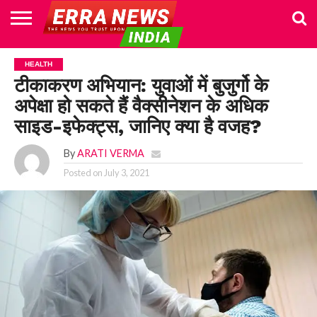
HOME
POLITICS
NEWS
BUSINESS
CULTURE
NATIONAL
SPORTS
LIFESTYLE
TRAVEL
OPINION
BREAKING
ENTERTAINMENT
WORLD
CRIME
JOIN
HEALTH
NEWS
US
टीकाकरण अभियान: युवाओं में बुजुर्गो के
अपेक्षा हो सकते हैं वैक्सीनेशन के अधिक
साइड-इफेक्ट्स, जानिए क्या है वजह?
By
ARATI VERMA
Posted on
July 3, 2021