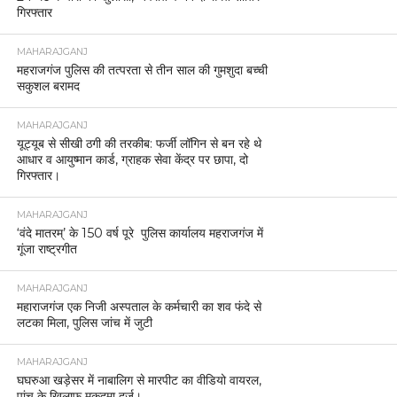
गिरफ्तार
MAHARAJGANJ
महराजगंज पुलिस की तत्परता से तीन साल की गुमशुदा बच्ची
सकुशल बरामद
MAHARAJGANJ
यूट्यूब से सीखी ठगी की तरकीब: फर्जी लॉगिन से बन रहे थे
आधार व आयुष्मान कार्ड, ग्राहक सेवा केंद्र पर छापा, दो
गिरफ्तार।
MAHARAJGANJ
‘वंदे मातरम्’ के 150 वर्ष पूरे पुलिस कार्यालय महराजगंज में
गूंजा राष्ट्रगीत
MAHARAJGANJ
महाराजगंज एक निजी अस्पताल के कर्मचारी का शव फंदे से
लटका मिला, पुलिस जांच में जुटी
MAHARAJGANJ
घघरुआ खड़ेसर में नाबालिग से मारपीट का वीडियो वायरल,
पांच के खिलाफ मुकदमा दर्ज।