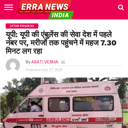
HOME
POLITICS
NEWS
BUSINESS
CULTURE
NATIONAL
SPORTS
LIFESTYLE
TRAVEL
OPINION
BREAKING
ENTERTAINMENT
WORLD
CRIME
JOIN
UTTAR PRADESH
NEWS
US
यूपी: यूपी की एंबुलेंस की सेवा देश में पहले
नंबर पर, मरीजों तक पहुंचने में महज 7.30
मिनट लग रहा
By
ARATI VERMA
Posted on
July 27, 2024