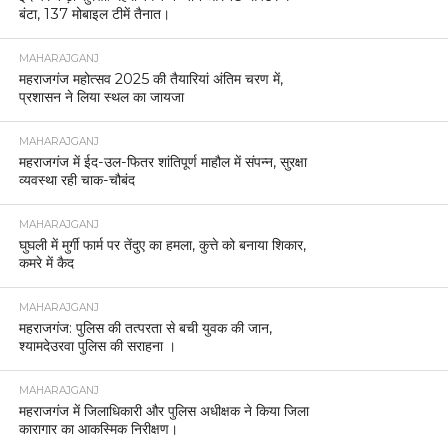
बंटा, 137 मोबाइल टीमें तैनात।
MAHARAJGANJ
महराजगंज महोत्सव 2025 की तैयारियां अंतिम चरण में,
प्रशासन ने लिया स्थल का जायजा
MAHARAJGANJ
महराजगंज में ईद-उल-फितर शांतिपूर्ण माहौल में संपन्न, सुरक्षा
व्यवस्था रही चाक-चौबंद
MAHARAJGANJ
घुघली में मुर्गी फार्म पर तेंदुए का हमला, कुत्ते को बनाया शिकार,
कमरे में कैद
MAHARAJGANJ
महराजगंज: पुलिस की तत्परता से बची युवक की जान,
श्यामदेउरवा पुलिस की सराहना ।
MAHARAJGANJ
महराजगंज में जिलाधिकारी और पुलिस अधीक्षक ने किया जिला
कारागार का आकस्मिक निरीक्षण।