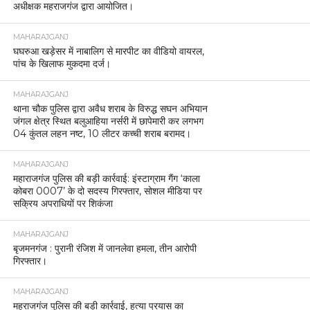
अधीक्षक महराजगंज द्वारा आयोजित।
MAHARAJGANJ
घघरुआ खड़ेसर में नाबालिग से मारपीट का वीडियो वायरल,
पांच के खिलाफ मुकदमा दर्ज।
MAHARAJGANJ
थाना चौक पुलिस द्वारा अवैध शराब के विरुद्ध सघन अभियान
जंगल क्षेत्र स्थित बलुआहिया नर्सरी में छापेमारी कर लगभग
04 कुंतल लहन नष्ट, 10 लीटर कच्ची शराब बरामद।
MAHARAJGANJ
महाराजगंज पुलिस की बड़ी कार्रवाई: इंस्टाग्राम गैंग ‘काला
कोबरा 0007’ के दो सदस्य गिरफ्तार, सोशल मीडिया पर
सक्रिय अपराधियों पर शिकंजा
MAHARAJGANJ
बृजमनगंज : पुरानी रंजिश में जानलेवा हमला, तीन आरोपी
गिरफ्तार।
MAHARAJGANJ
महराजगंज पुलिस की बड़ी कार्रवाई, हत्या प्रयास का