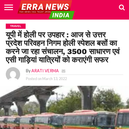
HOME
POLITICS
NEWS
BUSINESS
CULTURE
NATIONAL
SPORTS
LIFESTYLE
TRAVEL
OPINION
BREAKING
ENTERTAINMENT
WORLD
CRIME
JOIN
TRAVEL
NEWS
US
यूपी में होली पर उपहार : आज से उत्तर
प्रदेश परिवहन निगम होली स्पेशल बसों का
करने जा रहा संचालन, 3500 साधारण एवं
एसी गाड़ियां यात्रियों को कराएंगी सफर
By
ARATI VERMA
Posted on
March 13, 2022