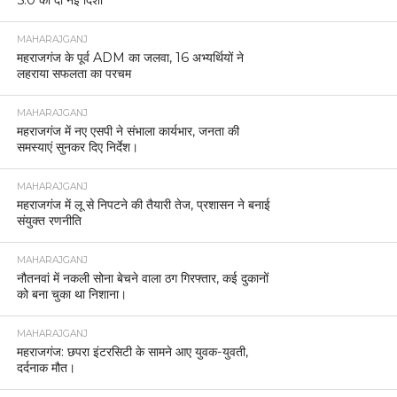
5.0 को दी नई दिशा
MAHARAJGANJ
महराजगंज के पूर्व ADM का जलवा, 16 अभ्यर्थियों ने
लहराया सफलता का परचम
MAHARAJGANJ
महराजगंज में नए एसपी ने संभाला कार्यभार, जनता की
समस्याएं सुनकर दिए निर्देश।
MAHARAJGANJ
महराजगंज में लू से निपटने की तैयारी तेज, प्रशासन ने बनाई
संयुक्त रणनीति
MAHARAJGANJ
नौतनवां में नकली सोना बेचने वाला ठग गिरफ्तार, कई दुकानों
को बना चुका था निशाना।
MAHARAJGANJ
महराजगंज: छपरा इंटरसिटी के सामने आए युवक-युवती,
दर्दनाक मौत।