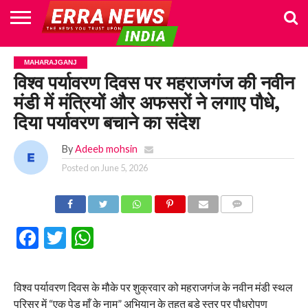
HOME
POLITICS
NEWS
BUSINESS
CULTURE
NATIONAL
SPORTS
LIFESTYLE
TRAVEL
OPINION
BREAKING
ENTERTAINMENT
WORLD
CRIME
JOIN
MAHARAJGANJ
NEWS
US
विश्व पर्यावरण दिवस पर महराजगंज की नवीन
मंडी में मंत्रियों और अफसरों ने लगाए पौधे,
दिया पर्यावरण बचाने का संदेश
By
Adeeb mohsin
Posted on
June 5, 2026
COMMENTS
Facebook
Twitter
WhatsApp
विश्व पर्यावरण दिवस के मौके पर शुक्रवार को महराजगंज के नवीन मंडी स्थल
परिसर में “एक पेड़ माँ के नाम” अभियान के तहत बड़े स्तर पर पौधरोपण