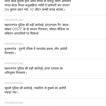
थाना चौक पुलिस द्वारा अवैध शराब के विरुद्ध सघन अभियान
जंगल क्षेत्र स्थित बलुआहिया नर्सरी में छापेमारी कर लगभग
04 कुंतल लहन नष्ट, 10 लीटर कच्ची शराब बरामद।
MAHARAJGANJ
महाराजगंज पुलिस की बड़ी कार्रवाई: इंस्टाग्राम गैंग ‘काला
कोबरा 0007’ के दो सदस्य गिरफ्तार, सोशल मीडिया पर
सक्रिय अपराधियों पर शिकंजा
MAHARAJGANJ
बृजमनगंज : पुरानी रंजिश में जानलेवा हमला, तीन आरोपी
गिरफ्तार।
MAHARAJGANJ
महराजगंज पुलिस की बड़ी कार्रवाई, हत्या प्रयास का
अभियुक्त गिरफ्तार।
MAHARAJGANJ
घुघली पुलिस की कार्रवाई, नाबालिग से दुष्कर्म का आरोपी
पकड़ा गया।
MAHARAJGANJ