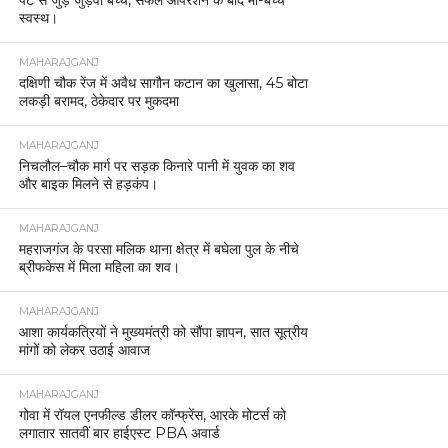
पेट से जुड़े जुड़वा बच्चे, सफल ऑपरेशन के बाद मां-बच्चे
स्वस्थ।
MAHARAJGANJ
दक्षिणी चौक रेंज में अवैध सागौन कटान का खुलासा, 45 बोटा
लकड़ी बरामद, ठेकेदार पर मुकदमा
MAHARAJGANJ
निचलौल–चौक मार्ग पर सड़क किनारे पानी में युवक का शव
और बाइक मिलने से हड़कंप।
MAHARAJGANJ
महराजगंज के परसा मलिक थाना क्षेत्र में बघेला पुल के नीचे
ब्रीफकेस में मिला महिला का शव।
MAHARAJGANJ
आशा कार्यकत्रियों ने मुख्यमंत्री को सौंपा ज्ञापन, सात सूत्रीय
मांगों को लेकर उठाई आवाज
MAHARAJGANJ
गोवा में रॉयल एनफील्ड डीलर कॉन्फ्रेंस, आरके मोटर्स को
लगातार सातवीं बार हाईएस्ट PBA अवार्ड