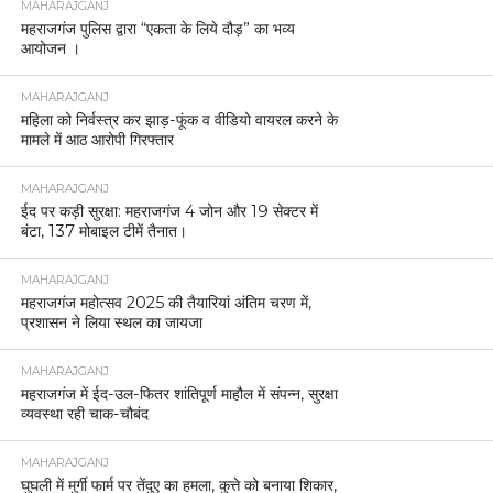
MAHARAJGANJ
महराजगंज पुलिस द्वारा “एकता के लिये दौड़” का भव्य
आयोजन ।
MAHARAJGANJ
महिला को निर्वस्त्र कर झाड़-फूंक व वीडियो वायरल करने के
मामले में आठ आरोपी गिरफ्तार
MAHARAJGANJ
ईद पर कड़ी सुरक्षा: महराजगंज 4 जोन और 19 सेक्टर में
बंटा, 137 मोबाइल टीमें तैनात।
MAHARAJGANJ
महराजगंज महोत्सव 2025 की तैयारियां अंतिम चरण में,
प्रशासन ने लिया स्थल का जायजा
MAHARAJGANJ
महराजगंज में ईद-उल-फितर शांतिपूर्ण माहौल में संपन्न, सुरक्षा
व्यवस्था रही चाक-चौबंद
MAHARAJGANJ
घुघली में मुर्गी फार्म पर तेंदुए का हमला, कुत्ते को बनाया शिकार,