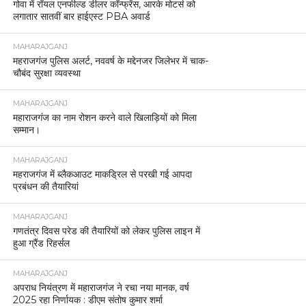
गोवा में रॉयल एनफील्ड डीलर कॉन्फ्रेंस, आरके मोटर्स को
लगातार सातवीं बार हाईएस्ट PBA अवार्ड
MAHARAJGANJ
महराजगंज पुलिस अलर्ट, नववर्ष के मद्देनजर जिलेभर में चाक-
चौबंद सुरक्षा व्यवस्था
MAHARAJGANJ
महाराजगंज का नाम रोशन करने वाले खिलाड़ियों को मिला
सम्मान।
MAHARAJGANJ
महराजगंज में ब्लैकआउट माकड्रिल से परखी गई आपदा
प्रबंधन की तैयारियां
MAHARAJGANJ
गणतंत्र दिवस परेड की तैयारियों को लेकर पुलिस लाइन में
हुआ ग्रैंड रिहर्सल
MAHARAJGANJ
अपराध नियंत्रण में महाराजगंज ने रचा नया मानक, वर्ष
2025 रहा निर्णायक : डीएम संतोष कुमार शर्मा