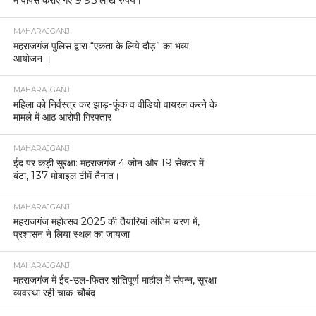
में वापस कराए गए 9.95 लाख रुपये।
MAHARAJGANJ
महराजगंज पुलिस द्वारा “एकता के लिये दौड़” का भव्य
आयोजन ।
MAHARAJGANJ
महिला को निर्वस्त्र कर झाड़-फूंक व वीडियो वायरल करने के
मामले में आठ आरोपी गिरफ्तार
MAHARAJGANJ
ईद पर कड़ी सुरक्षा: महराजगंज 4 जोन और 19 सेक्टर में
बंटा, 137 मोबाइल टीमें तैनात।
MAHARAJGANJ
महराजगंज महोत्सव 2025 की तैयारियां अंतिम चरण में,
प्रशासन ने लिया स्थल का जायजा
MAHARAJGANJ
महराजगंज में ईद-उल-फितर शांतिपूर्ण माहौल में संपन्न, सुरक्षा
व्यवस्था रही चाक-चौबंद