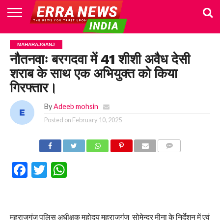
HOME
POLITICS
NEWS
BUSINESS
CULTURE
NATIONAL
SPORTS
LIFESTYLE
TRAVEL
OPINION
BREAKING
ENTERTAINMENT
WORLD
CRIME
JOIN
MAHARAJGANJ
NEWS
US
नौतनवाः बरगदवा में 41 शीशी अवैध देसी
शराब के साथ एक अभियुक्त को किया
गिरफ्तार।
By
Adeeb mohsin
Posted on
February 10, 2025
COMMENTS
Facebook
Twitter
WhatsApp
महराजगंज पुलिस अधीक्षक महोदय महराजगंज सोमेन्द्र मीना के निर्देशन में एवं