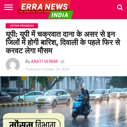
HOME
POLITICS
NEWS
BUSINESS
CULTURE
NATIONAL
SPORTS
LIFESTYLE
TRAVEL
OPINION
BREAKING
ENTERTAINMENT
WORLD
CRIME
JOIN
UTTAR PRADESH
NEWS
US
यूपी: यूपी में चक्रवात दाना के असर से इन
जिलों में होगी बारिश, दिवाली के पहले फिर से
करवट लेगा मौसम
By
ARATI VERMA
Posted on
October 24, 2024