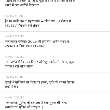
महिला को निर्वस्त्र कर झाड़-फूंक व वीडियो वायरल करने के
मामले में आठ आरोपी गिरफ्तार
MAHARAJGANJ
ईद पर कड़ी सुरक्षा: महराजगंज 4 जोन और 19 सेक्टर में
बंटा, 137 मोबाइल टीमें तैनात।
MAHARAJGANJ
महराजगंज महोत्सव 2025 की तैयारियां अंतिम चरण में,
प्रशासन ने लिया स्थल का जायजा
MAHARAJGANJ
महराजगंज में ईद-उल-फितर शांतिपूर्ण माहौल में संपन्न, सुरक्षा
व्यवस्था रही चाक-चौबंद
MAHARAJGANJ
घुघली में मुर्गी फार्म पर तेंदुए का हमला, कुत्ते को बनाया शिकार,
कमरे में कैद
MAHARAJGANJ
महराजगंज: पुलिस की तत्परता से बची युवक की जान,
श्यामदेउरवा पुलिस की सराहना ।