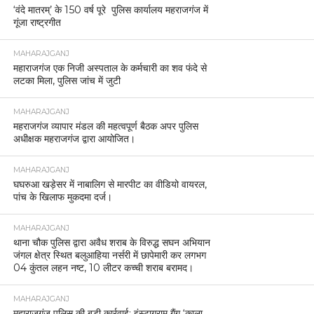
‘वंदे मातरम्’ के 150 वर्ष पूरे पुलिस कार्यालय महराजगंज में
गूंजा राष्ट्रगीत
MAHARAJGANJ
महाराजगंज एक निजी अस्पताल के कर्मचारी का शव फंदे से
लटका मिला, पुलिस जांच में जुटी
MAHARAJGANJ
महराजगंज व्यापार मंडल की महत्वपूर्ण बैठक अपर पुलिस
अधीक्षक महराजगंज द्वारा आयोजित।
MAHARAJGANJ
घघरुआ खड़ेसर में नाबालिग से मारपीट का वीडियो वायरल,
पांच के खिलाफ मुकदमा दर्ज।
MAHARAJGANJ
थाना चौक पुलिस द्वारा अवैध शराब के विरुद्ध सघन अभियान
जंगल क्षेत्र स्थित बलुआहिया नर्सरी में छापेमारी कर लगभग
04 कुंतल लहन नष्ट, 10 लीटर कच्ची शराब बरामद।
MAHARAJGANJ
महाराजगंज पुलिस की बड़ी कार्रवाई: इंस्टाग्राम गैंग ‘काला