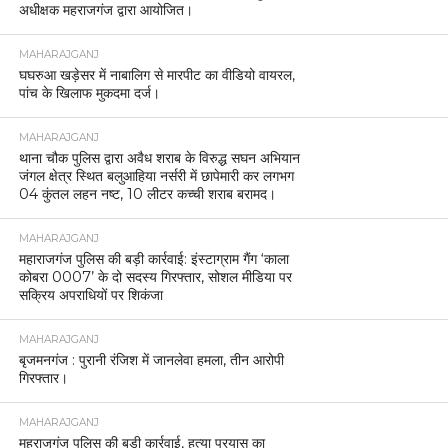
अधीक्षक महराजगंज द्वारा आयोजित।
MAHARAJGANJ
घघरुआ खड़ेसर में नाबालिग से मारपीट का वीडियो वायरल,
पांच के खिलाफ मुकदमा दर्ज।
MAHARAJGANJ
थाना चौक पुलिस द्वारा अवैध शराब के विरुद्ध सघन अभियान
जंगल क्षेत्र स्थित बलुआहिया नर्सरी में छापेमारी कर लगभग
04 कुंतल लहन नष्ट, 10 लीटर कच्ची शराब बरामद।
MAHARAJGANJ
महाराजगंज पुलिस की बड़ी कार्रवाई: इंस्टाग्राम गैंग ‘काला
कोबरा 0007’ के दो सदस्य गिरफ्तार, सोशल मीडिया पर
सक्रिय अपराधियों पर शिकंजा
MAHARAJGANJ
बृजमनगंज : पुरानी रंजिश में जानलेवा हमला, तीन आरोपी
गिरफ्तार।
MAHARAJGANJ
महराजगंज पुलिस की बड़ी कार्रवाई, हत्या प्रयास का