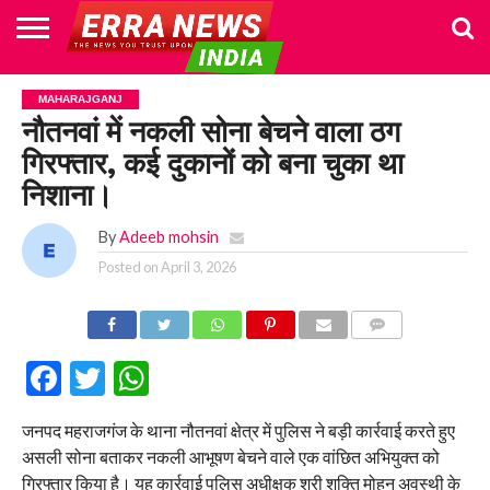
HOME
POLITICS
NEWS
BUSINESS
CULTURE
NATIONAL
SPORTS
LIFESTYLE
TRAVEL
OPINION
BREAKING
ENTERTAINMENT
WORLD
CRIME
JOIN
MAHARAJGANJ
NEWS
US
नौतनवां में नकली सोना बेचने वाला ठग
गिरफ्तार, कई दुकानों को बना चुका था
निशाना।
By
Adeeb mohsin
Posted on
April 3, 2026
COMMENTS
Facebook
Twitter
WhatsApp
जनपद महराजगंज के थाना नौतनवां क्षेत्र में पुलिस ने बड़ी कार्रवाई करते हुए
असली सोना बताकर नकली आभूषण बेचने वाले एक वांछित अभियुक्त को
गिरफ्तार किया है। यह कार्रवाई पुलिस अधीक्षक श्री शक्ति मोहन अवस्थी के