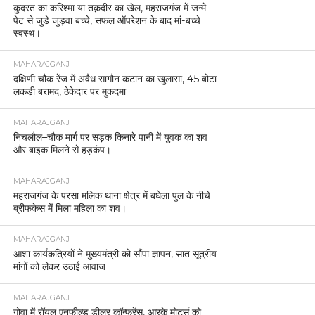
कुदरत का करिश्मा या तक़दीर का खेल, महराजगंज में जन्मे
पेट से जुड़े जुड़वा बच्चे, सफल ऑपरेशन के बाद मां-बच्चे
स्वस्थ।
MAHARAJGANJ
दक्षिणी चौक रेंज में अवैध सागौन कटान का खुलासा, 45 बोटा
लकड़ी बरामद, ठेकेदार पर मुकदमा
MAHARAJGANJ
निचलौल–चौक मार्ग पर सड़क किनारे पानी में युवक का शव
और बाइक मिलने से हड़कंप।
MAHARAJGANJ
महराजगंज के परसा मलिक थाना क्षेत्र में बघेला पुल के नीचे
ब्रीफकेस में मिला महिला का शव।
MAHARAJGANJ
आशा कार्यकत्रियों ने मुख्यमंत्री को सौंपा ज्ञापन, सात सूत्रीय
मांगों को लेकर उठाई आवाज
MAHARAJGANJ
गोवा में रॉयल एनफील्ड डीलर कॉन्फ्रेंस, आरके मोटर्स को