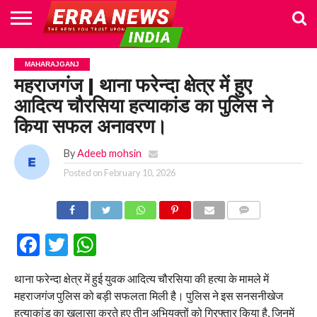
HOME
POLITICS
NEWS
BUSINESS
CULTURE
NATIONAL
SPORTS
LIFESTYLE
TRAVEL
OPINION
BREAKING
ENTERTAINMENT
WORLD
CRIME
JOIN
MAHARAJGANJ
NEWS
US
महराजगंज | थाना फरेन्दा क्षेत्र में हुए
आदित्य चौरसिया हत्याकांड का पुलिस ने
किया सफल अनावरण।
By
Adeeb mohsin
Posted on
February 10, 2026
COMMENTS
Facebook
Twitter
WhatsApp
थाना फरेन्दा क्षेत्र में हुई युवक आदित्य चौरसिया की हत्या के मामले में
महराजगंज पुलिस को बड़ी सफलता मिली है। पुलिस ने इस सनसनीखेज
हत्याकांड का खुलासा करते हुए तीन अभियुक्तों को गिरफ्तार किया है, जिनमें