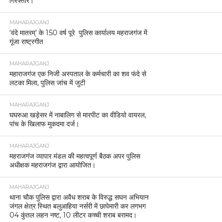
गिरफ्तार।
MAHARAJGANJ
‘वंदे मातरम्’ के 150 वर्ष पूरे पुलिस कार्यालय महराजगंज में
गूंजा राष्ट्रगीत
MAHARAJGANJ
महाराजगंज एक निजी अस्पताल के कर्मचारी का शव फंदे से
लटका मिला, पुलिस जांच में जुटी
MAHARAJGANJ
घघरुआ खड़ेसर में नाबालिग से मारपीट का वीडियो वायरल,
पांच के खिलाफ मुकदमा दर्ज।
MAHARAJGANJ
महराजगंज व्यापार मंडल की महत्वपूर्ण बैठक अपर पुलिस
अधीक्षक महराजगंज द्वारा आयोजित।
MAHARAJGANJ
थाना चौक पुलिस द्वारा अवैध शराब के विरुद्ध सघन अभियान
जंगल क्षेत्र स्थित बलुआहिया नर्सरी में छापेमारी कर लगभग
04 कुंतल लहन नष्ट, 10 लीटर कच्ची शराब बरामद।