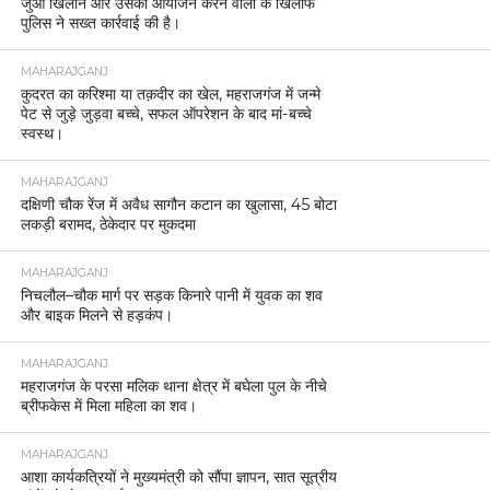
जुआ खिलाने और उसका आयोजन करने वालों के खिलाफ
पुलिस ने सख्त कार्रवाई की है।
MAHARAJGANJ
कुदरत का करिश्मा या तक़दीर का खेल, महराजगंज में जन्मे
पेट से जुड़े जुड़वा बच्चे, सफल ऑपरेशन के बाद मां-बच्चे
स्वस्थ।
MAHARAJGANJ
दक्षिणी चौक रेंज में अवैध सागौन कटान का खुलासा, 45 बोटा
लकड़ी बरामद, ठेकेदार पर मुकदमा
MAHARAJGANJ
निचलौल–चौक मार्ग पर सड़क किनारे पानी में युवक का शव
और बाइक मिलने से हड़कंप।
MAHARAJGANJ
महराजगंज के परसा मलिक थाना क्षेत्र में बघेला पुल के नीचे
ब्रीफकेस में मिला महिला का शव।
MAHARAJGANJ
आशा कार्यकत्रियों ने मुख्यमंत्री को सौंपा ज्ञापन, सात सूत्रीय