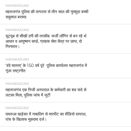
MAHARAJGANJ
महराजगंज पुलिस की तत्परता से तीन साल की गुमशुदा बच्ची
सकुशल बरामद
MAHARAJGANJ
यूट्यूब से सीखी ठगी की तरकीब: फर्जी लॉगिन से बन रहे थे
आधार व आयुष्मान कार्ड, ग्राहक सेवा केंद्र पर छापा, दो
गिरफ्तार।
MAHARAJGANJ
‘वंदे मातरम्’ के 150 वर्ष पूरे पुलिस कार्यालय महराजगंज में
गूंजा राष्ट्रगीत
MAHARAJGANJ
महाराजगंज एक निजी अस्पताल के कर्मचारी का शव फंदे से
लटका मिला, पुलिस जांच में जुटी
MAHARAJGANJ
घघरुआ खड़ेसर में नाबालिग से मारपीट का वीडियो वायरल,
पांच के खिलाफ मुकदमा दर्ज।