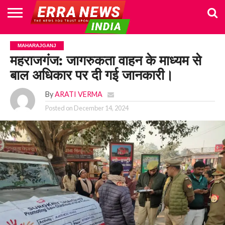
HOME
POLITICS
NEWS
BUSINESS
CULTURE
NATIONAL
SPORTS
LIFESTYLE
TRAVEL
OPINION
BREAKING
ENTERTAINMENT
WORLD
CRIME
JOIN
MAHARAJGANJ
NEWS
US
महराजगंज: जागरुकता वाहन के माध्यम से
बाल अधिकार पर दी गई जानकारी।
By
ARATI VERMA
Posted on
December 14, 2024