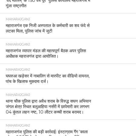
‘वंदे मातरम्’ के 150 वर्ष पूरे पुलिस कार्यालय महराजगंज में
गूंजा राष्ट्रगीत
MAHARAJGANJ
महाराजगंज एक निजी अस्पताल के कर्मचारी का शव फंदे से
लटका मिला, पुलिस जांच में जुटी
MAHARAJGANJ
महराजगंज व्यापार मंडल की महत्वपूर्ण बैठक अपर पुलिस
अधीक्षक महराजगंज द्वारा आयोजित।
MAHARAJGANJ
घघरुआ खड़ेसर में नाबालिग से मारपीट का वीडियो वायरल,
पांच के खिलाफ मुकदमा दर्ज।
MAHARAJGANJ
थाना चौक पुलिस द्वारा अवैध शराब के विरुद्ध सघन अभियान
जंगल क्षेत्र स्थित बलुआहिया नर्सरी में छापेमारी कर लगभग
04 कुंतल लहन नष्ट, 10 लीटर कच्ची शराब बरामद।
MAHARAJGANJ
महाराजगंज पुलिस की बड़ी कार्रवाई: इंस्टाग्राम गैंग ‘काला