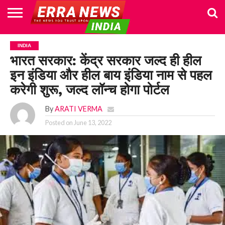
HOME
POLITICS
NEWS
BUSINESS
CULTURE
NATIONAL
SPORTS
LIFESTYLE
TRAVEL
OPINION
BREAKING
ENTERTAINMENT
WORLD
CRIME
JOIN
INDIA
NEWS
US
भारत सरकार: केंद्र सरकार जल्द ही हील
इन इंडिया और हील बाय इंडिया नाम से पहल
करेगी शुरू, जल्द लॉन्च होगा पोर्टल
By
ARATI VERMA
Posted on
June 13, 2022