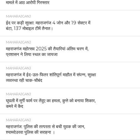
मामले में आठ आरोपी गिरफ्तार
MAHARAJGANJ
ईद पर कड़ी सुरक्षा: महराजगंज 4 जोन और 19 सेक्टर में
बंटा, 137 मोबाइल टीमें तैनात।
MAHARAJGANJ
महराजगंज महोत्सव 2025 की तैयारियां अंतिम चरण में,
प्रशासन ने लिया स्थल का जायजा
MAHARAJGANJ
महराजगंज में ईद-उल-फितर शांतिपूर्ण माहौल में संपन्न, सुरक्षा
व्यवस्था रही चाक-चौबंद
MAHARAJGANJ
घुघली में मुर्गी फार्म पर तेंदुए का हमला, कुत्ते को बनाया शिकार,
कमरे में कैद
MAHARAJGANJ
महराजगंज: पुलिस की तत्परता से बची युवक की जान,
श्यामदेउरवा पुलिस की सराहना ।