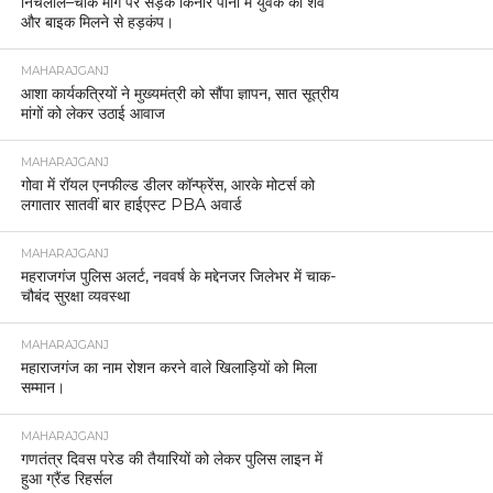
निचलौल–चौक मार्ग पर सड़क किनारे पानी में युवक का शव
और बाइक मिलने से हड़कंप।
MAHARAJGANJ
आशा कार्यकत्रियों ने मुख्यमंत्री को सौंपा ज्ञापन, सात सूत्रीय
मांगों को लेकर उठाई आवाज
MAHARAJGANJ
गोवा में रॉयल एनफील्ड डीलर कॉन्फ्रेंस, आरके मोटर्स को
लगातार सातवीं बार हाईएस्ट PBA अवार्ड
MAHARAJGANJ
महराजगंज पुलिस अलर्ट, नववर्ष के मद्देनजर जिलेभर में चाक-
चौबंद सुरक्षा व्यवस्था
MAHARAJGANJ
महाराजगंज का नाम रोशन करने वाले खिलाड़ियों को मिला
सम्मान।
MAHARAJGANJ
गणतंत्र दिवस परेड की तैयारियों को लेकर पुलिस लाइन में
हुआ ग्रैंड रिहर्सल