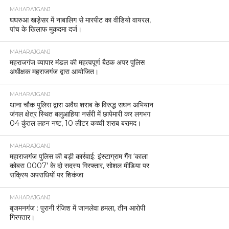
MAHARAJGANJ
घघरुआ खड़ेसर में नाबालिग से मारपीट का वीडियो वायरल,
पांच के खिलाफ मुकदमा दर्ज।
MAHARAJGANJ
महराजगंज व्यापार मंडल की महत्वपूर्ण बैठक अपर पुलिस
अधीक्षक महराजगंज द्वारा आयोजित।
MAHARAJGANJ
थाना चौक पुलिस द्वारा अवैध शराब के विरुद्ध सघन अभियान
जंगल क्षेत्र स्थित बलुआहिया नर्सरी में छापेमारी कर लगभग
04 कुंतल लहन नष्ट, 10 लीटर कच्ची शराब बरामद।
MAHARAJGANJ
महाराजगंज पुलिस की बड़ी कार्रवाई: इंस्टाग्राम गैंग ‘काला
कोबरा 0007’ के दो सदस्य गिरफ्तार, सोशल मीडिया पर
सक्रिय अपराधियों पर शिकंजा
MAHARAJGANJ
बृजमनगंज : पुरानी रंजिश में जानलेवा हमला, तीन आरोपी
गिरफ्तार।