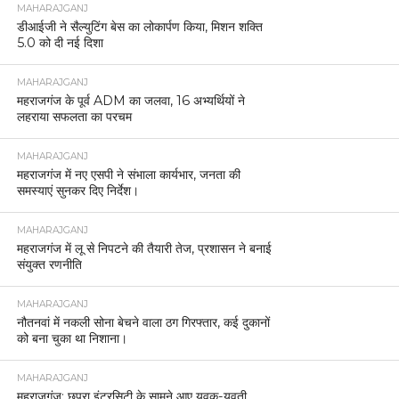
MAHARAJGANJ
डीआईजी ने सैल्युटिंग बेस का लोकार्पण किया, मिशन शक्ति
5.0 को दी नई दिशा
MAHARAJGANJ
महराजगंज के पूर्व ADM का जलवा, 16 अभ्यर्थियों ने
लहराया सफलता का परचम
MAHARAJGANJ
महराजगंज में नए एसपी ने संभाला कार्यभार, जनता की
समस्याएं सुनकर दिए निर्देश।
MAHARAJGANJ
महराजगंज में लू से निपटने की तैयारी तेज, प्रशासन ने बनाई
संयुक्त रणनीति
MAHARAJGANJ
नौतनवां में नकली सोना बेचने वाला ठग गिरफ्तार, कई दुकानों
को बना चुका था निशाना।
MAHARAJGANJ
महराजगंज: छपरा इंटरसिटी के सामने आए युवक-युवती,