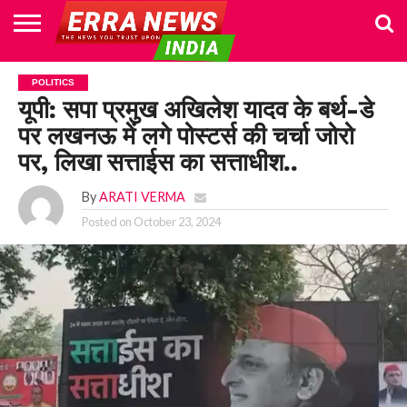
HOME
POLITICS
NEWS
BUSINESS
CULTURE
NATIONAL
SPORTS
LIFESTYLE
TRAVEL
OPINION
BREAKING
ENTERTAINMENT
WORLD
CRIME
JOIN
POLITICS
NEWS
US
यूपी: सपा प्रमुख अखिलेश यादव के बर्थ-डे
पर लखनऊ में लगे पोस्टर्स की चर्चा जोरो
पर, लिखा सत्ताईस का सत्ताधीश..
By
ARATI VERMA
Posted on
October 23, 2024