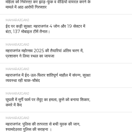
महिला को निर्वस्त्र कर झाड़-फूंक व वीडियो वायरल करने के
मामले में आठ आरोपी गिरफ्तार
MAHARAJGANJ
ईद पर कड़ी सुरक्षा: महराजगंज 4 जोन और 19 सेक्टर में
बंटा, 137 मोबाइल टीमें तैनात।
MAHARAJGANJ
महराजगंज महोत्सव 2025 की तैयारियां अंतिम चरण में,
प्रशासन ने लिया स्थल का जायजा
MAHARAJGANJ
महराजगंज में ईद-उल-फितर शांतिपूर्ण माहौल में संपन्न, सुरक्षा
व्यवस्था रही चाक-चौबंद
MAHARAJGANJ
घुघली में मुर्गी फार्म पर तेंदुए का हमला, कुत्ते को बनाया शिकार,
कमरे में कैद
MAHARAJGANJ
महराजगंज: पुलिस की तत्परता से बची युवक की जान,
श्यामदेउरवा पुलिस की सराहना ।