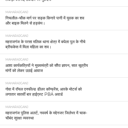
MAHARAJGANJ
निचलौल–चौक मार्ग पर सड़क किनारे पानी में युवक का शव
और बाइक मिलने से हड़कंप।
MAHARAJGANJ
महराजगंज के परसा मलिक थाना क्षेत्र में बघेला पुल के नीचे
ब्रीफकेस में मिला महिला का शव।
MAHARAJGANJ
आशा कार्यकत्रियों ने मुख्यमंत्री को सौंपा ज्ञापन, सात सूत्रीय
मांगों को लेकर उठाई आवाज
MAHARAJGANJ
गोवा में रॉयल एनफील्ड डीलर कॉन्फ्रेंस, आरके मोटर्स को
लगातार सातवीं बार हाईएस्ट PBA अवार्ड
MAHARAJGANJ
महराजगंज पुलिस अलर्ट, नववर्ष के मद्देनजर जिलेभर में चाक-
चौबंद सुरक्षा व्यवस्था