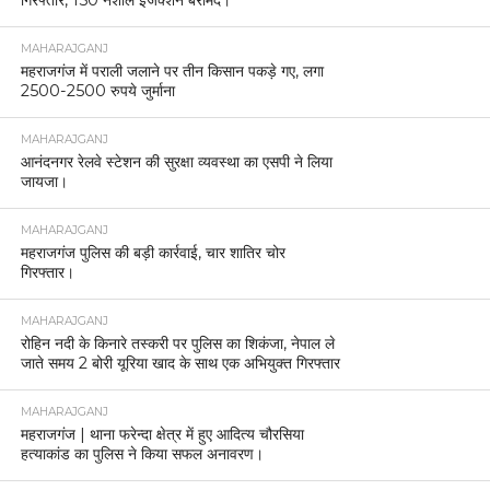
गिरफ्तार, 150 नशीले इंजेक्शन बरामद।
MAHARAJGANJ
महराजगंज में पराली जलाने पर तीन किसान पकड़े गए, लगा
2500-2500 रुपये जुर्माना
MAHARAJGANJ
आनंदनगर रेलवे स्टेशन की सुरक्षा व्यवस्था का एसपी ने लिया
जायजा।
MAHARAJGANJ
महराजगंज पुलिस की बड़ी कार्रवाई, चार शातिर चोर
गिरफ्तार।
MAHARAJGANJ
रोहिन नदी के किनारे तस्करी पर पुलिस का शिकंजा, नेपाल ले
जाते समय 2 बोरी यूरिया खाद के साथ एक अभियुक्त गिरफ्तार
MAHARAJGANJ
महराजगंज | थाना फरेन्दा क्षेत्र में हुए आदित्य चौरसिया
हत्याकांड का पुलिस ने किया सफल अनावरण।