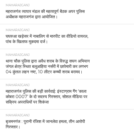
MAHARAJGANJ
महराजगंज व्यापार मंडल की महत्वपूर्ण बैठक अपर पुलिस
अधीक्षक महराजगंज द्वारा आयोजित।
MAHARAJGANJ
घघरुआ खड़ेसर में नाबालिग से मारपीट का वीडियो वायरल,
पांच के खिलाफ मुकदमा दर्ज।
MAHARAJGANJ
थाना चौक पुलिस द्वारा अवैध शराब के विरुद्ध सघन अभियान
जंगल क्षेत्र स्थित बलुआहिया नर्सरी में छापेमारी कर लगभग
04 कुंतल लहन नष्ट, 10 लीटर कच्ची शराब बरामद।
MAHARAJGANJ
महाराजगंज पुलिस की बड़ी कार्रवाई: इंस्टाग्राम गैंग ‘काला
कोबरा 0007’ के दो सदस्य गिरफ्तार, सोशल मीडिया पर
सक्रिय अपराधियों पर शिकंजा
MAHARAJGANJ
बृजमनगंज : पुरानी रंजिश में जानलेवा हमला, तीन आरोपी
गिरफ्तार।