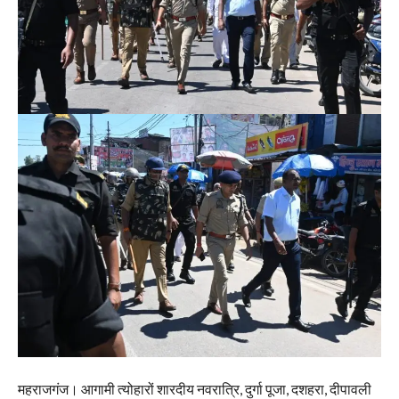
महराजगंज। आगामी त्योहारों शारदीय नवरात्रि, दुर्गा पूजा, दशहरा, दीपावली