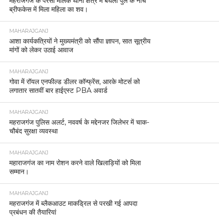
महराजगंज के परसा मलिक थाना क्षेत्र में बघेला पुल के नीचे
ब्रीफकेस में मिला महिला का शव।
MAHARAJGANJ
आशा कार्यकत्रियों ने मुख्यमंत्री को सौंपा ज्ञापन, सात सूत्रीय
मांगों को लेकर उठाई आवाज
MAHARAJGANJ
गोवा में रॉयल एनफील्ड डीलर कॉन्फ्रेंस, आरके मोटर्स को
लगातार सातवीं बार हाईएस्ट PBA अवार्ड
MAHARAJGANJ
महराजगंज पुलिस अलर्ट, नववर्ष के मद्देनजर जिलेभर में चाक-
चौबंद सुरक्षा व्यवस्था
MAHARAJGANJ
महाराजगंज का नाम रोशन करने वाले खिलाड़ियों को मिला
सम्मान।
MAHARAJGANJ
महराजगंज में ब्लैकआउट माकड्रिल से परखी गई आपदा
प्रबंधन की तैयारियां