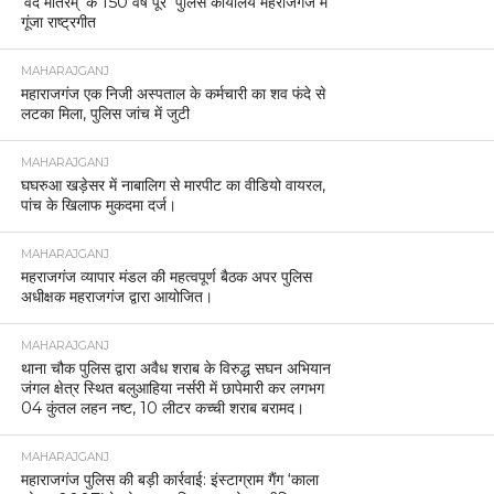
‘वंदे मातरम्’ के 150 वर्ष पूरे पुलिस कार्यालय महराजगंज में
गूंजा राष्ट्रगीत
MAHARAJGANJ
महाराजगंज एक निजी अस्पताल के कर्मचारी का शव फंदे से
लटका मिला, पुलिस जांच में जुटी
MAHARAJGANJ
घघरुआ खड़ेसर में नाबालिग से मारपीट का वीडियो वायरल,
पांच के खिलाफ मुकदमा दर्ज।
MAHARAJGANJ
महराजगंज व्यापार मंडल की महत्वपूर्ण बैठक अपर पुलिस
अधीक्षक महराजगंज द्वारा आयोजित।
MAHARAJGANJ
थाना चौक पुलिस द्वारा अवैध शराब के विरुद्ध सघन अभियान
जंगल क्षेत्र स्थित बलुआहिया नर्सरी में छापेमारी कर लगभग
04 कुंतल लहन नष्ट, 10 लीटर कच्ची शराब बरामद।
MAHARAJGANJ
महाराजगंज पुलिस की बड़ी कार्रवाई: इंस्टाग्राम गैंग ‘काला