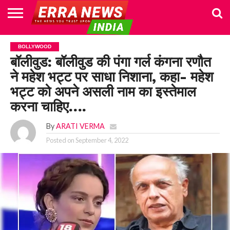
HOME
POLITICS
NEWS
BUSINESS
CULTURE
NATIONAL
SPORTS
LIFESTYLE
TRAVEL
OPINION
BREAKING
ENTERTAINMENT
WORLD
CRIME
JOIN
BOLLYWOOD
NEWS
US
बॉलीवुड: बॉलीवुड की पंगा गर्ल कंगना रणौत
ने महेश भट्ट पर साधा निशाना, कहा- महेश
भट्ट को अपने असली नाम का इस्तेमाल
करना चाहिए….
By
ARATI VERMA
Posted on
September 4, 2022