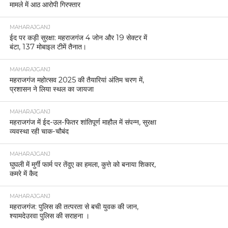
मामले में आठ आरोपी गिरफ्तार
MAHARAJGANJ
ईद पर कड़ी सुरक्षा: महराजगंज 4 जोन और 19 सेक्टर में
बंटा, 137 मोबाइल टीमें तैनात।
MAHARAJGANJ
महराजगंज महोत्सव 2025 की तैयारियां अंतिम चरण में,
प्रशासन ने लिया स्थल का जायजा
MAHARAJGANJ
महराजगंज में ईद-उल-फितर शांतिपूर्ण माहौल में संपन्न, सुरक्षा
व्यवस्था रही चाक-चौबंद
MAHARAJGANJ
घुघली में मुर्गी फार्म पर तेंदुए का हमला, कुत्ते को बनाया शिकार,
कमरे में कैद
MAHARAJGANJ
महराजगंज: पुलिस की तत्परता से बची युवक की जान,
श्यामदेउरवा पुलिस की सराहना ।