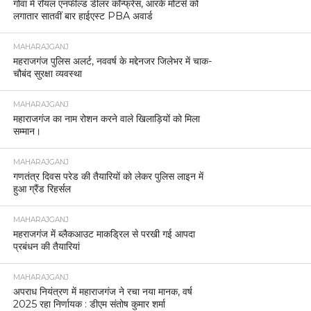
गोवा में रॉयल एनफील्ड डीलर कॉन्फ्रेंस, आरके मोटर्स को
लगातार सातवीं बार हाईएस्ट PBA अवार्ड
MAHARAJGANJ
महराजगंज पुलिस अलर्ट, नववर्ष के मद्देनजर जिलेभर में चाक-
चौबंद सुरक्षा व्यवस्था
MAHARAJGANJ
महाराजगंज का नाम रोशन करने वाले खिलाड़ियों को मिला
सम्मान।
MAHARAJGANJ
गणतंत्र दिवस परेड की तैयारियों को लेकर पुलिस लाइन में
हुआ ग्रैंड रिहर्सल
MAHARAJGANJ
महराजगंज में ब्लैकआउट माकड्रिल से परखी गई आपदा
प्रबंधन की तैयारियां
MAHARAJGANJ
अपराध नियंत्रण में महाराजगंज ने रचा नया मानक, वर्ष
2025 रहा निर्णायक : डीएम संतोष कुमार शर्मा