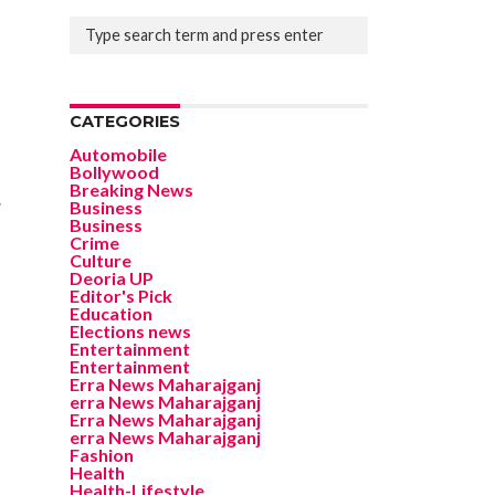
CATEGORIES
Automobile
Bollywood
Breaking News
Business
े
Business
Crime
Culture
Deoria UP
Editor's Pick
Education
Elections news
Entertainment
Entertainment
Erra News Maharajganj
erra News Maharajganj
Erra News Maharajganj
erra News Maharajganj
Fashion
Health
Health-Lifestyle