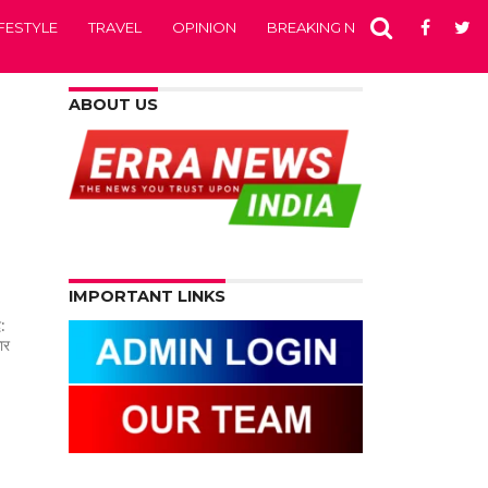
IFESTYLE
TRAVEL
OPINION
BREAKING NEWS
ENTERTA
ABOUT US
IMPORTANT LINKS
द:
ार