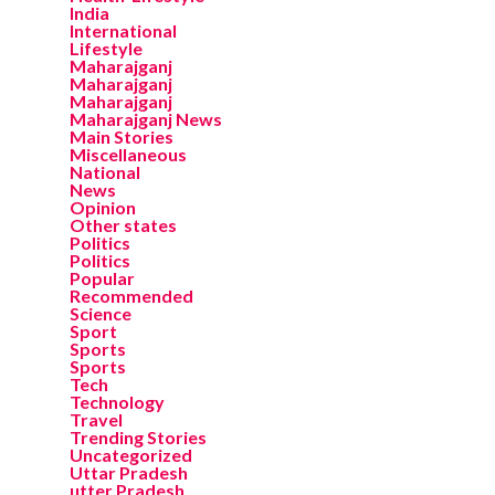
India
International
Lifestyle
Maharajganj
Maharajganj
Maharajganj
Maharajganj News
Main Stories
Miscellaneous
National
News
Opinion
Other states
Politics
Politics
Popular
Recommended
Science
Sport
Sports
Sports
Tech
Technology
Travel
Trending Stories
Uncategorized
Uttar Pradesh
utter Pradesh