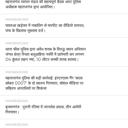
महराजगंज व्यापार मंडल की महत्वपूर्ण बैठक अपर पुलिस
अधीक्षक महराजगंज द्वारा आयोजित।
MAHARAJGANJ
घघरुआ खड़ेसर में नाबालिग से मारपीट का वीडियो वायरल,
पांच के खिलाफ मुकदमा दर्ज।
MAHARAJGANJ
थाना चौक पुलिस द्वारा अवैध शराब के विरुद्ध सघन अभियान
जंगल क्षेत्र स्थित बलुआहिया नर्सरी में छापेमारी कर लगभग
04 कुंतल लहन नष्ट, 10 लीटर कच्ची शराब बरामद।
MAHARAJGANJ
महाराजगंज पुलिस की बड़ी कार्रवाई: इंस्टाग्राम गैंग ‘काला
कोबरा 0007’ के दो सदस्य गिरफ्तार, सोशल मीडिया पर
सक्रिय अपराधियों पर शिकंजा
MAHARAJGANJ
बृजमनगंज : पुरानी रंजिश में जानलेवा हमला, तीन आरोपी
गिरफ्तार।
MAHARAJGANJ