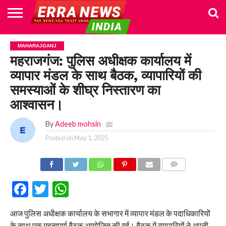
HOME
POLITICS
NEWS
BUSINESS
CULTURE
NATIONAL
SPORTS
LIFESTYLE
TRAVEL
OPINION
BREAKING
ENTERTAINMENT
WORLD
CRIME
JOIN
MAHARAJGANJ
NEWS
US
महराजगंज: पुलिस अधीक्षक कार्यालय में
व्यापार मंडल के साथ बैठक, व्यापारियों की
समस्याओं के शीघ्र निस्तारण का
आश्वासन।
By
Adeeb mohsin
Posted on
May 1, 2025
COMMENTS
Facebook
Twitter
WhatsApp
आज पुलिस अधीक्षक कार्यालय के सभागार में व्यापार मंडल के पदाधिकारियों
के साथ एक महत्वपूर्ण बैठक आयोजित की गई। बैठक में व्यापारियों ने अपनी