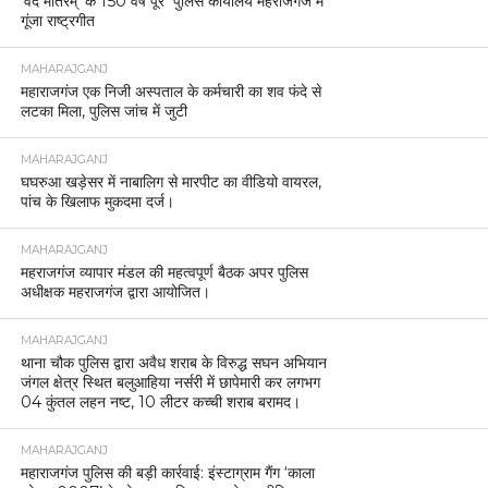
‘वंदे मातरम्’ के 150 वर्ष पूरे पुलिस कार्यालय महराजगंज में
गूंजा राष्ट्रगीत
MAHARAJGANJ
महाराजगंज एक निजी अस्पताल के कर्मचारी का शव फंदे से
लटका मिला, पुलिस जांच में जुटी
MAHARAJGANJ
घघरुआ खड़ेसर में नाबालिग से मारपीट का वीडियो वायरल,
पांच के खिलाफ मुकदमा दर्ज।
MAHARAJGANJ
महराजगंज व्यापार मंडल की महत्वपूर्ण बैठक अपर पुलिस
अधीक्षक महराजगंज द्वारा आयोजित।
MAHARAJGANJ
थाना चौक पुलिस द्वारा अवैध शराब के विरुद्ध सघन अभियान
जंगल क्षेत्र स्थित बलुआहिया नर्सरी में छापेमारी कर लगभग
04 कुंतल लहन नष्ट, 10 लीटर कच्ची शराब बरामद।
MAHARAJGANJ
महाराजगंज पुलिस की बड़ी कार्रवाई: इंस्टाग्राम गैंग ‘काला