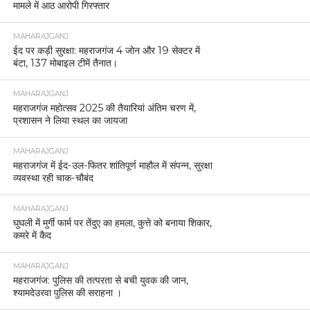
मामले में आठ आरोपी गिरफ्तार
MAHARAJGANJ
ईद पर कड़ी सुरक्षा: महराजगंज 4 जोन और 19 सेक्टर में
बंटा, 137 मोबाइल टीमें तैनात।
MAHARAJGANJ
महराजगंज महोत्सव 2025 की तैयारियां अंतिम चरण में,
प्रशासन ने लिया स्थल का जायजा
MAHARAJGANJ
महराजगंज में ईद-उल-फितर शांतिपूर्ण माहौल में संपन्न, सुरक्षा
व्यवस्था रही चाक-चौबंद
MAHARAJGANJ
घुघली में मुर्गी फार्म पर तेंदुए का हमला, कुत्ते को बनाया शिकार,
कमरे में कैद
MAHARAJGANJ
महराजगंज: पुलिस की तत्परता से बची युवक की जान,
श्यामदेउरवा पुलिस की सराहना ।