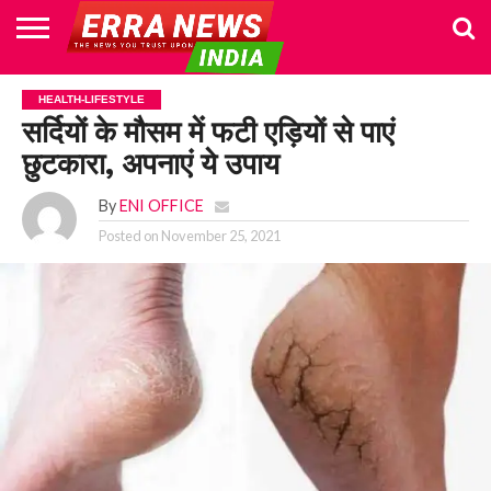
HOME
POLITICS
NEWS
BUSINESS
CULTURE
NATIONAL
SPORTS
LIFESTYLE
TRAVEL
OPINION
BREAKING
ENTERTAINMENT
WORLD
CRIME
JOIN
HEALTH-LIFESTYLE
NEWS
US
सर्दियों के मौसम में फटी एड़ियों से पाएं
छुटकारा, अपनाएं ये उपाय
By
ENI OFFICE
Posted on
November 25, 2021