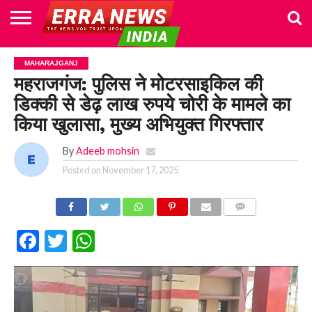
HOME
POLITICS
NEWS
BUSINESS
CULTURE
NATIONAL
SPORTS
LIFESTYLE
TRAVEL
OPINION
BREAKING
ENTERTAINMENT
WORLD
CRIME
JOIN
MAHARAJGANJ
NEWS
US
महराजगंज: पुलिस ने मोटरसाइकिल की
डिक्की से डेढ़ लाख रुपये चोरी के मामले का
किया खुलासा, मुख्य अभियुक्त गिरफ्तार
By
Adeeb mohsin
Posted on
November 17, 2025
COMMENTS
Facebook
Twitter
WhatsApp