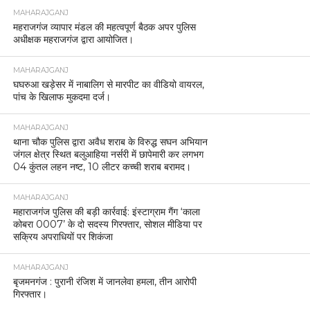
MAHARAJGANJ
महराजगंज व्यापार मंडल की महत्वपूर्ण बैठक अपर पुलिस
अधीक्षक महराजगंज द्वारा आयोजित।
MAHARAJGANJ
घघरुआ खड़ेसर में नाबालिग से मारपीट का वीडियो वायरल,
पांच के खिलाफ मुकदमा दर्ज।
MAHARAJGANJ
थाना चौक पुलिस द्वारा अवैध शराब के विरुद्ध सघन अभियान
जंगल क्षेत्र स्थित बलुआहिया नर्सरी में छापेमारी कर लगभग
04 कुंतल लहन नष्ट, 10 लीटर कच्ची शराब बरामद।
MAHARAJGANJ
महाराजगंज पुलिस की बड़ी कार्रवाई: इंस्टाग्राम गैंग ‘काला
कोबरा 0007’ के दो सदस्य गिरफ्तार, सोशल मीडिया पर
सक्रिय अपराधियों पर शिकंजा
MAHARAJGANJ
बृजमनगंज : पुरानी रंजिश में जानलेवा हमला, तीन आरोपी
गिरफ्तार।