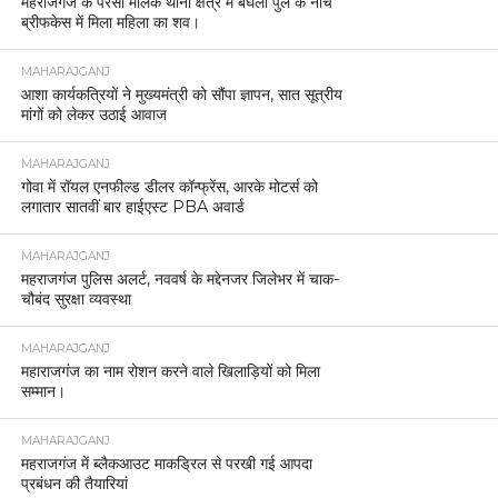
महराजगंज के परसा मलिक थाना क्षेत्र में बघेला पुल के नीचे
ब्रीफकेस में मिला महिला का शव।
MAHARAJGANJ
आशा कार्यकत्रियों ने मुख्यमंत्री को सौंपा ज्ञापन, सात सूत्रीय
मांगों को लेकर उठाई आवाज
MAHARAJGANJ
गोवा में रॉयल एनफील्ड डीलर कॉन्फ्रेंस, आरके मोटर्स को
लगातार सातवीं बार हाईएस्ट PBA अवार्ड
MAHARAJGANJ
महराजगंज पुलिस अलर्ट, नववर्ष के मद्देनजर जिलेभर में चाक-
चौबंद सुरक्षा व्यवस्था
MAHARAJGANJ
महाराजगंज का नाम रोशन करने वाले खिलाड़ियों को मिला
सम्मान।
MAHARAJGANJ
महराजगंज में ब्लैकआउट माकड्रिल से परखी गई आपदा
प्रबंधन की तैयारियां