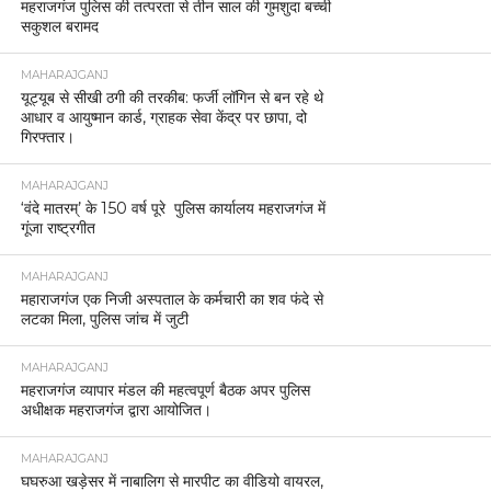
महराजगंज पुलिस की तत्परता से तीन साल की गुमशुदा बच्ची
सकुशल बरामद
MAHARAJGANJ
यूट्यूब से सीखी ठगी की तरकीब: फर्जी लॉगिन से बन रहे थे
आधार व आयुष्मान कार्ड, ग्राहक सेवा केंद्र पर छापा, दो
गिरफ्तार।
MAHARAJGANJ
‘वंदे मातरम्’ के 150 वर्ष पूरे पुलिस कार्यालय महराजगंज में
गूंजा राष्ट्रगीत
MAHARAJGANJ
महाराजगंज एक निजी अस्पताल के कर्मचारी का शव फंदे से
लटका मिला, पुलिस जांच में जुटी
MAHARAJGANJ
महराजगंज व्यापार मंडल की महत्वपूर्ण बैठक अपर पुलिस
अधीक्षक महराजगंज द्वारा आयोजित।
MAHARAJGANJ
घघरुआ खड़ेसर में नाबालिग से मारपीट का वीडियो वायरल,