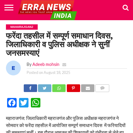
HOME
POLITICS
NEWS
BUSINESS
CULTURE
NATIONAL
SPORTS
LIFESTYLE
TRAVEL
OPINION
BREAKING
ENTERTAINMENT
WORLD
CRIME
JOIN
MAHARAJGANJ
NEWS
US
फरेंदा तहसील में सम्पूर्ण समाधान दिवस,
जिलाधिकारी व पुलिस अधीक्षक ने सुनीं
जनसमस्याएं
By
Adeeb mohsin
Posted on
August 18, 2025
COMMENTS
Facebook
Twitter
WhatsApp
महाराजगंज: जिलाधिकारी महराजगंज और पुलिस अधीक्षक महराजगंज ने
सोमवार को फरेंदा तहसील में आयोजित सम्पूर्ण समाधान दिवस में फरियादियों
की समस्याएं सुनीं। इस दौरान आमजन की शिकायतों को गंभीरता से लेते हुए