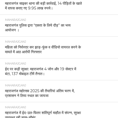
महराजगंज साइबर थाना की बड़ी कार्रवाई, 14 पीड़ितों के खाते
में वापस कराए गए 9.95 लाख रुपये।
MAHARAJGANJ
महराजगंज पुलिस द्वारा “एकता के लिये दौड़” का भव्य
आयोजन ।
MAHARAJGANJ
महिला को निर्वस्त्र कर झाड़-फूंक व वीडियो वायरल करने के
मामले में आठ आरोपी गिरफ्तार
MAHARAJGANJ
ईद पर कड़ी सुरक्षा: महराजगंज 4 जोन और 19 सेक्टर में
बंटा, 137 मोबाइल टीमें तैनात।
MAHARAJGANJ
महराजगंज महोत्सव 2025 की तैयारियां अंतिम चरण में,
प्रशासन ने लिया स्थल का जायजा
MAHARAJGANJ
महराजगंज में ईद-उल-फितर शांतिपूर्ण माहौल में संपन्न, सुरक्षा
व्यवस्था रही चाक-चौबंद