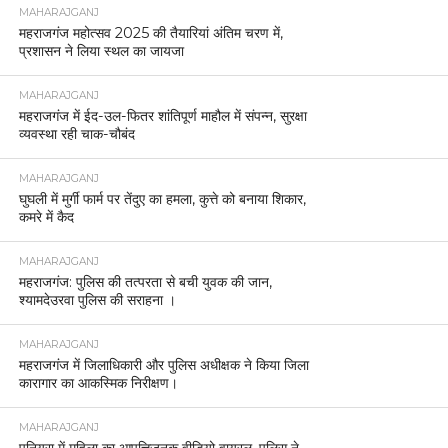
MAHARAJGANJ
महराजगंज महोत्सव 2025 की तैयारियां अंतिम चरण में,
प्रशासन ने लिया स्थल का जायजा
MAHARAJGANJ
महराजगंज में ईद-उल-फितर शांतिपूर्ण माहौल में संपन्न, सुरक्षा
व्यवस्था रही चाक-चौबंद
MAHARAJGANJ
घुघली में मुर्गी फार्म पर तेंदुए का हमला, कुत्ते को बनाया शिकार,
कमरे में कैद
MAHARAJGANJ
महराजगंज: पुलिस की तत्परता से बची युवक की जान,
श्यामदेउरवा पुलिस की सराहना ।
MAHARAJGANJ
महराजगंज में जिलाधिकारी और पुलिस अधीक्षक ने किया जिला
कारागार का आकस्मिक निरीक्षण।
MAHARAJGANJ
पनियरा में महिला का आपत्तिजनक वीडियो वायरल, पुलिस ने