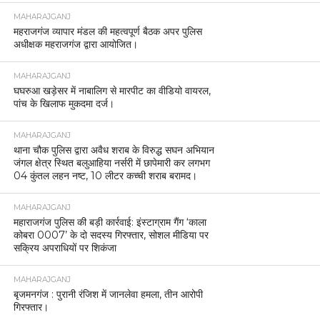
MAHARAJGANJ
महराजगंज व्यापार मंडल की महत्वपूर्ण बैठक अपर पुलिस
अधीक्षक महराजगंज द्वारा आयोजित।
MAHARAJGANJ
घघरुआ खड़ेसर में नाबालिग से मारपीट का वीडियो वायरल,
पांच के खिलाफ मुकदमा दर्ज।
MAHARAJGANJ
थाना चौक पुलिस द्वारा अवैध शराब के विरुद्ध सघन अभियान
जंगल क्षेत्र स्थित बलुआहिया नर्सरी में छापेमारी कर लगभग
04 कुंतल लहन नष्ट, 10 लीटर कच्ची शराब बरामद।
MAHARAJGANJ
महाराजगंज पुलिस की बड़ी कार्रवाई: इंस्टाग्राम गैंग ‘काला
कोबरा 0007’ के दो सदस्य गिरफ्तार, सोशल मीडिया पर
सक्रिय अपराधियों पर शिकंजा
MAHARAJGANJ
बृजमनगंज : पुरानी रंजिश में जानलेवा हमला, तीन आरोपी
गिरफ्तार।