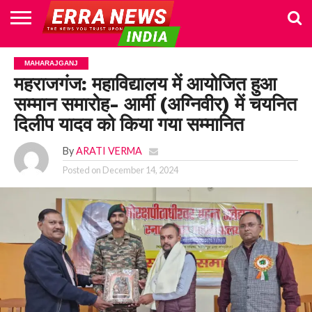
HOME
POLITICS
NEWS
BUSINESS
CULTURE
NATIONAL
SPORTS
LIFESTYLE
TRAVEL
OPINION
BREAKING
ENTERTAINMENT
WORLD
CRIME
JOIN
MAHARAJGANJ
NEWS
US
महराजगंज: महाविद्यालय में आयोजित हुआ
सम्मान समारोह- आर्मी (अग्निवीर) में चयनित
दिलीप यादव को किया गया सम्मानित
By
ARATI VERMA
Posted on
December 14, 2024