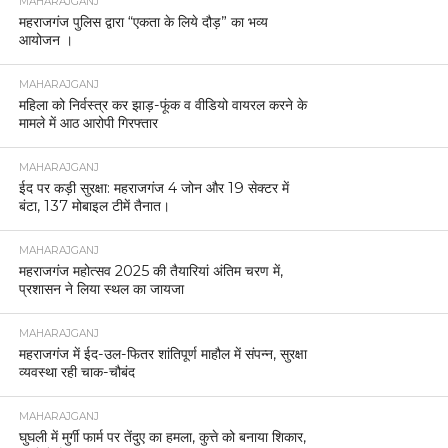
MAHARAJGANJ
महराजगंज पुलिस द्वारा “एकता के लिये दौड़” का भव्य
आयोजन ।
MAHARAJGANJ
महिला को निर्वस्त्र कर झाड़-फूंक व वीडियो वायरल करने के
मामले में आठ आरोपी गिरफ्तार
MAHARAJGANJ
ईद पर कड़ी सुरक्षा: महराजगंज 4 जोन और 19 सेक्टर में
बंटा, 137 मोबाइल टीमें तैनात।
MAHARAJGANJ
महराजगंज महोत्सव 2025 की तैयारियां अंतिम चरण में,
प्रशासन ने लिया स्थल का जायजा
MAHARAJGANJ
महराजगंज में ईद-उल-फितर शांतिपूर्ण माहौल में संपन्न, सुरक्षा
व्यवस्था रही चाक-चौबंद
MAHARAJGANJ
घुघली में मुर्गी फार्म पर तेंदुए का हमला, कुत्ते को बनाया शिकार,