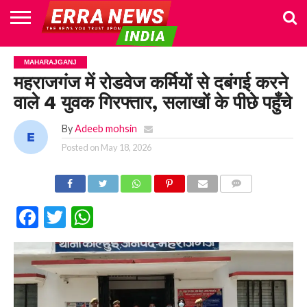
HOME
POLITICS
NEWS
BUSINESS
CULTURE
NATIONAL
SPORTS
LIFESTYLE
TRAVEL
OPINION
BREAKING
ENTERTAINMENT
WORLD
CRIME
JOIN
MAHARAJGANJ
NEWS
US
महराजगंज में रोडवेज कर्मियों से दबंगई करने
वाले 4 युवक गिरफ्तार, सलाखों के पीछे पहुँचे
By
Adeeb mohsin
Posted on
May 18, 2026
COMMENTS
Facebook
Twitter
WhatsApp