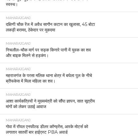
स्वस्थ।
MAHARAJGANJ
दक्षिणी चौक रेंज में अवैध सागौन कटान का खुलासा, 45 बोटा
लकड़ी बरामद, ठेकेदार पर मुकदमा
MAHARAJGANJ
निचलौल–चौक मार्ग पर सड़क किनारे पानी में युवक का शव
और बाइक मिलने से हड़कंप।
MAHARAJGANJ
महराजगंज के परसा मलिक थाना क्षेत्र में बघेला पुल के नीचे
ब्रीफकेस में मिला महिला का शव।
MAHARAJGANJ
आशा कार्यकत्रियों ने मुख्यमंत्री को सौंपा ज्ञापन, सात सूत्रीय
मांगों को लेकर उठाई आवाज
MAHARAJGANJ
गोवा में रॉयल एनफील्ड डीलर कॉन्फ्रेंस, आरके मोटर्स को
लगातार सातवीं बार हाईएस्ट PBA अवार्ड