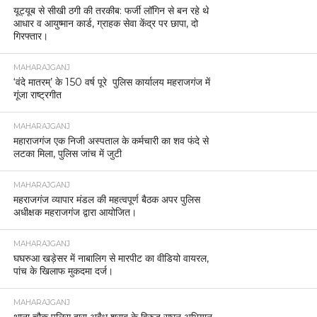
यूट्यूब से सीखी ठगी की तरकीब: फर्जी लॉगिन से बन रहे थे
आधार व आयुष्मान कार्ड, ग्राहक सेवा केंद्र पर छापा, दो
गिरफ्तार।
MAHARAJGANJ
‘वंदे मातरम्’ के 150 वर्ष पूरे पुलिस कार्यालय महराजगंज में
गूंजा राष्ट्रगीत
MAHARAJGANJ
महाराजगंज एक निजी अस्पताल के कर्मचारी का शव फंदे से
लटका मिला, पुलिस जांच में जुटी
MAHARAJGANJ
महराजगंज व्यापार मंडल की महत्वपूर्ण बैठक अपर पुलिस
अधीक्षक महराजगंज द्वारा आयोजित।
MAHARAJGANJ
घघरुआ खड़ेसर में नाबालिग से मारपीट का वीडियो वायरल,
पांच के खिलाफ मुकदमा दर्ज।
MAHARAJGANJ
थाना चौक पुलिस द्वारा अवैध शराब के विरुद्ध सघन अभियान