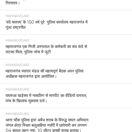
गिरफ्तार।
MAHARAJGANJ
‘वंदे मातरम्’ के 150 वर्ष पूरे पुलिस कार्यालय महराजगंज में
गूंजा राष्ट्रगीत
MAHARAJGANJ
महाराजगंज एक निजी अस्पताल के कर्मचारी का शव फंदे से
लटका मिला, पुलिस जांच में जुटी
MAHARAJGANJ
महराजगंज व्यापार मंडल की महत्वपूर्ण बैठक अपर पुलिस
अधीक्षक महराजगंज द्वारा आयोजित।
MAHARAJGANJ
घघरुआ खड़ेसर में नाबालिग से मारपीट का वीडियो वायरल,
पांच के खिलाफ मुकदमा दर्ज।
MAHARAJGANJ
थाना चौक पुलिस द्वारा अवैध शराब के विरुद्ध सघन अभियान
जंगल क्षेत्र स्थित बलुआहिया नर्सरी में छापेमारी कर लगभग
04 कुंतल लहन नष्ट, 10 लीटर कच्ची शराब बरामद।