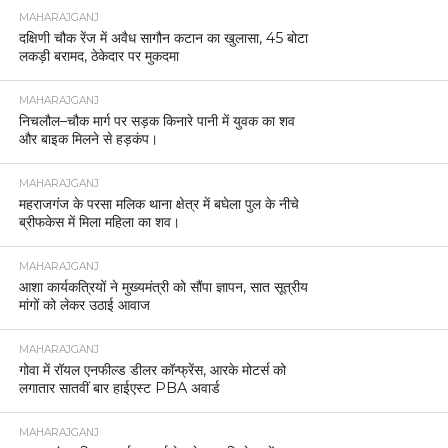
MAHARAJGANJ
दक्षिणी चौक रेंज में अवैध सागौन कटान का खुलासा, 45 बोटा
लकड़ी बरामद, ठेकेदार पर मुकदमा
MAHARAJGANJ
निचलौल–चौक मार्ग पर सड़क किनारे पानी में युवक का शव
और बाइक मिलने से हड़कंप।
MAHARAJGANJ
महराजगंज के परसा मलिक थाना क्षेत्र में बघेला पुल के नीचे
ब्रीफकेस में मिला महिला का शव।
MAHARAJGANJ
आशा कार्यकत्रियों ने मुख्यमंत्री को सौंपा ज्ञापन, सात सूत्रीय
मांगों को लेकर उठाई आवाज
MAHARAJGANJ
गोवा में रॉयल एनफील्ड डीलर कॉन्फ्रेंस, आरके मोटर्स को
लगातार सातवीं बार हाईएस्ट PBA अवार्ड
MAHARAJGANJ