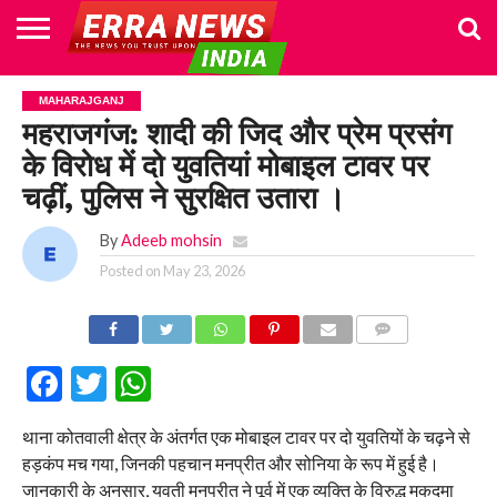
HOME
POLITICS
NEWS
BUSINESS
CULTURE
NATIONAL
SPORTS
LIFESTYLE
TRAVEL
OPINION
BREAKING
ENTERTAINMENT
WORLD
CRIME
JOIN
MAHARAJGANJ
NEWS
US
महराजगंज: शादी की जिद और प्रेम प्रसंग
के विरोध में दो युवतियां मोबाइल टावर पर
चढ़ीं, पुलिस ने सुरक्षित उतारा ।
By
Adeeb mohsin
Posted on
May 23, 2026
COMMENTS
Facebook
Twitter
WhatsApp
थाना कोतवाली क्षेत्र के अंतर्गत एक मोबाइल टावर पर दो युवतियों के चढ़ने से
हड़कंप मच गया, जिनकी पहचान मनप्रीत और सोनिया के रूप में हुई है।
जानकारी के अनुसार, युवती मनप्रीत ने पूर्व में एक व्यक्ति के विरुद्ध मुकदमा