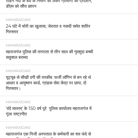
रोहिन नदी के बंधे के निर्माण को लेकर ग्रामीणों का प्रदर्शन,
डीएम को सौंपा ज्ञापन
MAHARAJGANJ
24 घंटे में चोरी का खुलासा, जेवरात व नकदी समेत शातिर
गिरफ्तार
MAHARAJGANJ
महराजगंज पुलिस की तत्परता से तीन साल की गुमशुदा बच्ची
सकुशल बरामद
MAHARAJGANJ
यूट्यूब से सीखी ठगी की तरकीब: फर्जी लॉगिन से बन रहे थे
आधार व आयुष्मान कार्ड, ग्राहक सेवा केंद्र पर छापा, दो
गिरफ्तार।
MAHARAJGANJ
‘वंदे मातरम्’ के 150 वर्ष पूरे पुलिस कार्यालय महराजगंज में
गूंजा राष्ट्रगीत
MAHARAJGANJ
महाराजगंज एक निजी अस्पताल के कर्मचारी का शव फंदे से