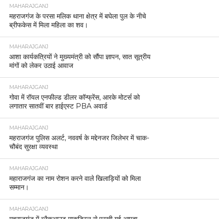
MAHARAJGANJ
महराजगंज के परसा मलिक थाना क्षेत्र में बघेला पुल के नीचे
ब्रीफकेस में मिला महिला का शव।
MAHARAJGANJ
आशा कार्यकत्रियों ने मुख्यमंत्री को सौंपा ज्ञापन, सात सूत्रीय
मांगों को लेकर उठाई आवाज
MAHARAJGANJ
गोवा में रॉयल एनफील्ड डीलर कॉन्फ्रेंस, आरके मोटर्स को
लगातार सातवीं बार हाईएस्ट PBA अवार्ड
MAHARAJGANJ
महराजगंज पुलिस अलर्ट, नववर्ष के मद्देनजर जिलेभर में चाक-
चौबंद सुरक्षा व्यवस्था
MAHARAJGANJ
महाराजगंज का नाम रोशन करने वाले खिलाड़ियों को मिला
सम्मान।
MAHARAJGANJ
महराजगंज में ब्लैकआउट माकड्रिल से परखी गई आपदा