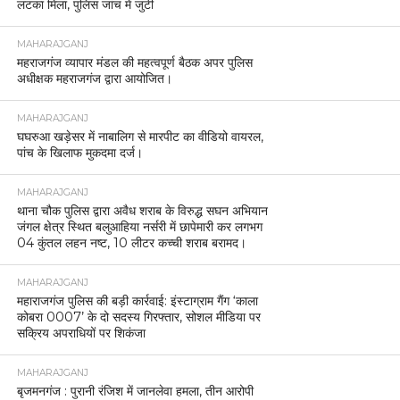
लटका मिला, पुलिस जांच में जुटी
MAHARAJGANJ
महराजगंज व्यापार मंडल की महत्वपूर्ण बैठक अपर पुलिस
अधीक्षक महराजगंज द्वारा आयोजित।
MAHARAJGANJ
घघरुआ खड़ेसर में नाबालिग से मारपीट का वीडियो वायरल,
पांच के खिलाफ मुकदमा दर्ज।
MAHARAJGANJ
थाना चौक पुलिस द्वारा अवैध शराब के विरुद्ध सघन अभियान
जंगल क्षेत्र स्थित बलुआहिया नर्सरी में छापेमारी कर लगभग
04 कुंतल लहन नष्ट, 10 लीटर कच्ची शराब बरामद।
MAHARAJGANJ
महाराजगंज पुलिस की बड़ी कार्रवाई: इंस्टाग्राम गैंग ‘काला
कोबरा 0007’ के दो सदस्य गिरफ्तार, सोशल मीडिया पर
सक्रिय अपराधियों पर शिकंजा
MAHARAJGANJ
बृजमनगंज : पुरानी रंजिश में जानलेवा हमला, तीन आरोपी