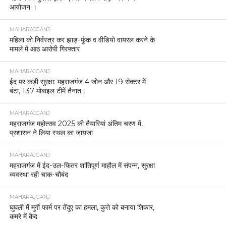
आयोजन ।
MAHARAJGANJ
महिला को निर्वस्त्र कर झाड़-फूंक व वीडियो वायरल करने के
मामले में आठ आरोपी गिरफ्तार
MAHARAJGANJ
ईद पर कड़ी सुरक्षा: महराजगंज 4 जोन और 19 सेक्टर में
बंटा, 137 मोबाइल टीमें तैनात।
MAHARAJGANJ
महराजगंज महोत्सव 2025 की तैयारियां अंतिम चरण में,
प्रशासन ने लिया स्थल का जायजा
MAHARAJGANJ
महराजगंज में ईद-उल-फितर शांतिपूर्ण माहौल में संपन्न, सुरक्षा
व्यवस्था रही चाक-चौबंद
MAHARAJGANJ
घुघली में मुर्गी फार्म पर तेंदुए का हमला, कुत्ते को बनाया शिकार,
कमरे में कैद