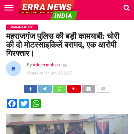
HOME
POLITICS
NEWS
BUSINESS
CULTURE
NATIONAL
SPORTS
LIFESTYLE
TRAVEL
OPINION
BREAKING
ENTERTAINMENT
WORLD
CRIME
JOIN
MAHARAJGANJ
NEWS
US
महराजगंज पुलिस की बड़ी कामयाबी: चोरी
की दो मोटरसाइकिलें बरामद, एक आरोपी
गिरफ्तार।
By
Adeeb mohsin
Posted on
January 17, 2025
COMMENTS
Facebook
Twitter
WhatsApp