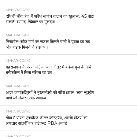
MAHARAJGANJ
दक्षिणी चौक रेंज में अवैध सागौन कटान का खुलासा, 45 बोटा
लकड़ी बरामद, ठेकेदार पर मुकदमा
MAHARAJGANJ
निचलौल–चौक मार्ग पर सड़क किनारे पानी में युवक का शव
और बाइक मिलने से हड़कंप।
MAHARAJGANJ
महराजगंज के परसा मलिक थाना क्षेत्र में बघेला पुल के नीचे
ब्रीफकेस में मिला महिला का शव।
MAHARAJGANJ
आशा कार्यकत्रियों ने मुख्यमंत्री को सौंपा ज्ञापन, सात सूत्रीय
मांगों को लेकर उठाई आवाज
MAHARAJGANJ
गोवा में रॉयल एनफील्ड डीलर कॉन्फ्रेंस, आरके मोटर्स को
लगातार सातवीं बार हाईएस्ट PBA अवार्ड
MAHARAJGANJ