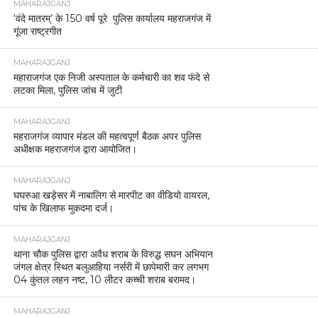
MAHARAJGANJ
‘वंदे मातरम्’ के 150 वर्ष पूरे पुलिस कार्यालय महराजगंज में
गूंजा राष्ट्रगीत
MAHARAJGANJ
महाराजगंज एक निजी अस्पताल के कर्मचारी का शव फंदे से
लटका मिला, पुलिस जांच में जुटी
MAHARAJGANJ
महराजगंज व्यापार मंडल की महत्वपूर्ण बैठक अपर पुलिस
अधीक्षक महराजगंज द्वारा आयोजित।
MAHARAJGANJ
घघरुआ खड़ेसर में नाबालिग से मारपीट का वीडियो वायरल,
पांच के खिलाफ मुकदमा दर्ज।
MAHARAJGANJ
थाना चौक पुलिस द्वारा अवैध शराब के विरुद्ध सघन अभियान
जंगल क्षेत्र स्थित बलुआहिया नर्सरी में छापेमारी कर लगभग
04 कुंतल लहन नष्ट, 10 लीटर कच्ची शराब बरामद।
MAHARAJGANJ