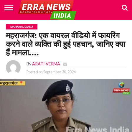
HOME
POLITICS
NEWS
BUSINESS
CULTURE
NATIONAL
SPORTS
LIFESTYLE
TRAVEL
OPINION
BREAKING
ENTERTAINMENT
WORLD
CRIME
JOIN
MAHARAJGANJ
NEWS
US
महराजगंज: एक वायरल वीडियो में फायरिंग
करने वाले व्यक्ति की हुई पहचान, जानिए क्या
हैं मामला….
By
ARATI VERMA
Posted on
September 30, 2024