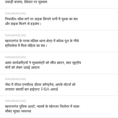
लकड़ी बरामद, ठेकेदार पर मुकदमा
MAHARAJGANJ
निचलौल–चौक मार्ग पर सड़क किनारे पानी में युवक का शव
और बाइक मिलने से हड़कंप।
MAHARAJGANJ
महराजगंज के परसा मलिक थाना क्षेत्र में बघेला पुल के नीचे
ब्रीफकेस में मिला महिला का शव।
MAHARAJGANJ
आशा कार्यकत्रियों ने मुख्यमंत्री को सौंपा ज्ञापन, सात सूत्रीय
मांगों को लेकर उठाई आवाज
MAHARAJGANJ
गोवा में रॉयल एनफील्ड डीलर कॉन्फ्रेंस, आरके मोटर्स को
लगातार सातवीं बार हाईएस्ट PBA अवार्ड
MAHARAJGANJ
महराजगंज पुलिस अलर्ट, नववर्ष के मद्देनजर जिलेभर में चाक-
चौबंद सुरक्षा व्यवस्था