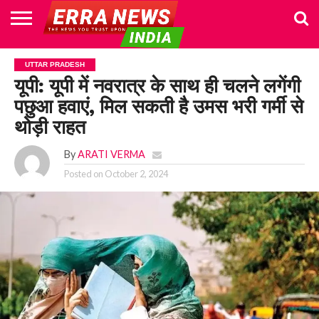
HOME
POLITICS
NEWS
BUSINESS
CULTURE
NATIONAL
SPORTS
LIFESTYLE
TRAVEL
OPINION
BREAKING
ENTERTAINMENT
WORLD
CRIME
JOIN
UTTAR PRADESH
NEWS
US
यूपी: यूपी में नवरात्र के साथ ही चलने लगेंगी
पछुआ हवाएं, मिल सकती है उमस भरी गर्मी से
थोड़ी राहत
By
ARATI VERMA
Posted on
October 2, 2024