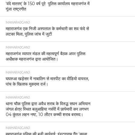
‘वंदे मातरम्’ के 150 वर्ष पूरे पुलिस कार्यालय महराजगंज में
गूंजा राष्ट्रगीत
MAHARAJGANJ
महाराजगंज एक निजी अस्पताल के कर्मचारी का शव फंदे से
लटका मिला, पुलिस जांच में जुटी
MAHARAJGANJ
महराजगंज व्यापार मंडल की महत्वपूर्ण बैठक अपर पुलिस
अधीक्षक महराजगंज द्वारा आयोजित।
MAHARAJGANJ
घघरुआ खड़ेसर में नाबालिग से मारपीट का वीडियो वायरल,
पांच के खिलाफ मुकदमा दर्ज।
MAHARAJGANJ
थाना चौक पुलिस द्वारा अवैध शराब के विरुद्ध सघन अभियान
जंगल क्षेत्र स्थित बलुआहिया नर्सरी में छापेमारी कर लगभग
04 कुंतल लहन नष्ट, 10 लीटर कच्ची शराब बरामद।
MAHARAJGANJ
महाराजगंज पुलिस की बड़ी कार्रवाई: इंस्टाग्राम गैंग ‘काला