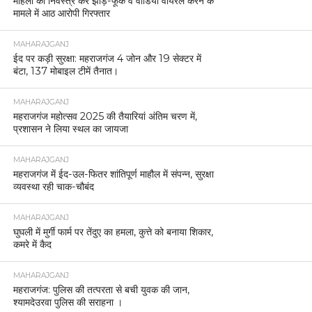
महिला को निर्वस्त्र कर झाड़-फूंक व वीडियो वायरल करने के
मामले में आठ आरोपी गिरफ्तार
MAHARAJGANJ
ईद पर कड़ी सुरक्षा: महराजगंज 4 जोन और 19 सेक्टर में
बंटा, 137 मोबाइल टीमें तैनात।
MAHARAJGANJ
महराजगंज महोत्सव 2025 की तैयारियां अंतिम चरण में,
प्रशासन ने लिया स्थल का जायजा
MAHARAJGANJ
महराजगंज में ईद-उल-फितर शांतिपूर्ण माहौल में संपन्न, सुरक्षा
व्यवस्था रही चाक-चौबंद
MAHARAJGANJ
घुघली में मुर्गी फार्म पर तेंदुए का हमला, कुत्ते को बनाया शिकार,
कमरे में कैद
MAHARAJGANJ
महराजगंज: पुलिस की तत्परता से बची युवक की जान,
श्यामदेउरवा पुलिस की सराहना ।