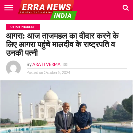
HOME
POLITICS
NEWS
BUSINESS
CULTURE
NATIONAL
SPORTS
LIFESTYLE
TRAVEL
OPINION
BREAKING
ENTERTAINMENT
WORLD
CRIME
JOIN
UTTAR PRADESH
NEWS
US
आगरा: आज ताजमहल का दीदार करने के
लिए आगरा पहुंचे मालदीव के राष्ट्रपति व
उनकी पत्नी
By
ARATI VERMA
Posted on
October 8, 2024