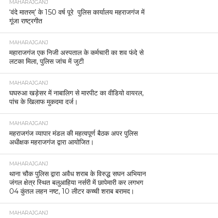
MAHARAJGANJ
‘वंदे मातरम्’ के 150 वर्ष पूरे पुलिस कार्यालय महराजगंज में
गूंजा राष्ट्रगीत
MAHARAJGANJ
महाराजगंज एक निजी अस्पताल के कर्मचारी का शव फंदे से
लटका मिला, पुलिस जांच में जुटी
MAHARAJGANJ
घघरुआ खड़ेसर में नाबालिग से मारपीट का वीडियो वायरल,
पांच के खिलाफ मुकदमा दर्ज।
MAHARAJGANJ
महराजगंज व्यापार मंडल की महत्वपूर्ण बैठक अपर पुलिस
अधीक्षक महराजगंज द्वारा आयोजित।
MAHARAJGANJ
थाना चौक पुलिस द्वारा अवैध शराब के विरुद्ध सघन अभियान
जंगल क्षेत्र स्थित बलुआहिया नर्सरी में छापेमारी कर लगभग
04 कुंतल लहन नष्ट, 10 लीटर कच्ची शराब बरामद।
MAHARAJGANJ