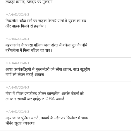
लकड़ी बरामद, ठेकेदार पर मुकदमा
MAHARAJGANJ
निचलौल–चौक मार्ग पर सड़क किनारे पानी में युवक का शव
और बाइक मिलने से हड़कंप।
MAHARAJGANJ
महराजगंज के परसा मलिक थाना क्षेत्र में बघेला पुल के नीचे
ब्रीफकेस में मिला महिला का शव।
MAHARAJGANJ
आशा कार्यकत्रियों ने मुख्यमंत्री को सौंपा ज्ञापन, सात सूत्रीय
मांगों को लेकर उठाई आवाज
MAHARAJGANJ
गोवा में रॉयल एनफील्ड डीलर कॉन्फ्रेंस, आरके मोटर्स को
लगातार सातवीं बार हाईएस्ट PBA अवार्ड
MAHARAJGANJ
महराजगंज पुलिस अलर्ट, नववर्ष के मद्देनजर जिलेभर में चाक-
चौबंद सुरक्षा व्यवस्था