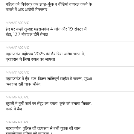
महिला को निर्वस्त्र कर झाड़-फूंक व वीडियो वायरल करने के
मामले में आठ आरोपी गिरफ्तार
MAHARAJGANJ
ईद पर कड़ी सुरक्षा: महराजगंज 4 जोन और 19 सेक्टर में
बंटा, 137 मोबाइल टीमें तैनात।
MAHARAJGANJ
महराजगंज महोत्सव 2025 की तैयारियां अंतिम चरण में,
प्रशासन ने लिया स्थल का जायजा
MAHARAJGANJ
महराजगंज में ईद-उल-फितर शांतिपूर्ण माहौल में संपन्न, सुरक्षा
व्यवस्था रही चाक-चौबंद
MAHARAJGANJ
घुघली में मुर्गी फार्म पर तेंदुए का हमला, कुत्ते को बनाया शिकार,
कमरे में कैद
MAHARAJGANJ
महराजगंज: पुलिस की तत्परता से बची युवक की जान,
श्यामदेउरवा पुलिस की सराहना ।