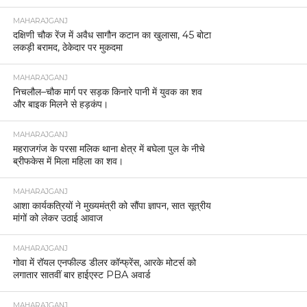
MAHARAJGANJ
दक्षिणी चौक रेंज में अवैध सागौन कटान का खुलासा, 45 बोटा
लकड़ी बरामद, ठेकेदार पर मुकदमा
MAHARAJGANJ
निचलौल–चौक मार्ग पर सड़क किनारे पानी में युवक का शव
और बाइक मिलने से हड़कंप।
MAHARAJGANJ
महराजगंज के परसा मलिक थाना क्षेत्र में बघेला पुल के नीचे
ब्रीफकेस में मिला महिला का शव।
MAHARAJGANJ
आशा कार्यकत्रियों ने मुख्यमंत्री को सौंपा ज्ञापन, सात सूत्रीय
मांगों को लेकर उठाई आवाज
MAHARAJGANJ
गोवा में रॉयल एनफील्ड डीलर कॉन्फ्रेंस, आरके मोटर्स को
लगातार सातवीं बार हाईएस्ट PBA अवार्ड
MAHARAJGANJ