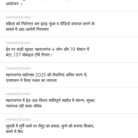
आयोजन ।
MAHARAJGANJ
महिला को निर्वस्त्र कर झाड़-फूंक व वीडियो वायरल करने के
मामले में आठ आरोपी गिरफ्तार
MAHARAJGANJ
ईद पर कड़ी सुरक्षा: महराजगंज 4 जोन और 19 सेक्टर में
बंटा, 137 मोबाइल टीमें तैनात।
MAHARAJGANJ
महराजगंज महोत्सव 2025 की तैयारियां अंतिम चरण में,
प्रशासन ने लिया स्थल का जायजा
MAHARAJGANJ
महराजगंज में ईद-उल-फितर शांतिपूर्ण माहौल में संपन्न, सुरक्षा
व्यवस्था रही चाक-चौबंद
MAHARAJGANJ
घुघली में मुर्गी फार्म पर तेंदुए का हमला, कुत्ते को बनाया शिकार,
कमरे में कैद