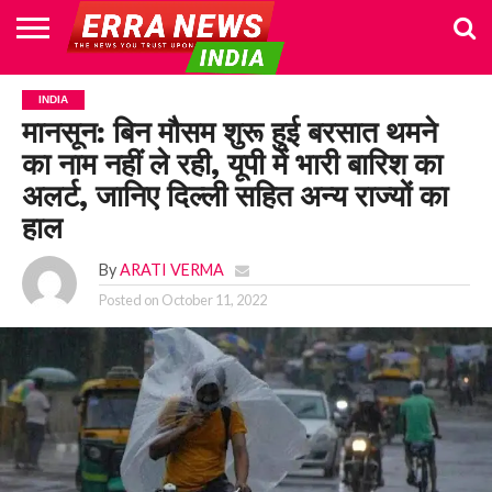
HOME
POLITICS
NEWS
BUSINESS
CULTURE
NATIONAL
SPORTS
LIFESTYLE
TRAVEL
OPINION
BREAKING
ENTERTAINMENT
WORLD
CRIME
JOIN
INDIA
NEWS
US
मानसून: बिन मौसम शुरू हुई बरसात थमने
का नाम नहीं ले रही, यूपी में भारी बारिश का
अलर्ट, जानिए दिल्ली सहित अन्य राज्यों का
हाल
By
ARATI VERMA
Posted on
October 11, 2022