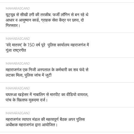
MAHARAJGANJ
यूट्यूब से सीखी ठगी की तरकीब: फर्जी लॉगिन से बन रहे थे
आधार व आयुष्मान कार्ड, ग्राहक सेवा केंद्र पर छापा, दो
गिरफ्तार।
MAHARAJGANJ
‘वंदे मातरम्’ के 150 वर्ष पूरे पुलिस कार्यालय महराजगंज में
गूंजा राष्ट्रगीत
MAHARAJGANJ
महाराजगंज एक निजी अस्पताल के कर्मचारी का शव फंदे से
लटका मिला, पुलिस जांच में जुटी
MAHARAJGANJ
घघरुआ खड़ेसर में नाबालिग से मारपीट का वीडियो वायरल,
पांच के खिलाफ मुकदमा दर्ज।
MAHARAJGANJ
महराजगंज व्यापार मंडल की महत्वपूर्ण बैठक अपर पुलिस
अधीक्षक महराजगंज द्वारा आयोजित।