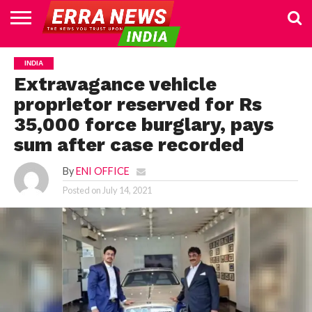
HOME
POLITICS
NEWS
BUSINESS
CULTURE
NATIONAL
SPORTS
LIFESTYLE
TRAVEL
OPINION
BREAKING
ENTERTAINMENT
WORLD
CRIME
JOIN
INDIA
NEWS
US
Extravagance vehicle
proprietor reserved for Rs
35,000 force burglary, pays
sum after case recorded
By
ENI OFFICE
Posted on
July 14, 2021