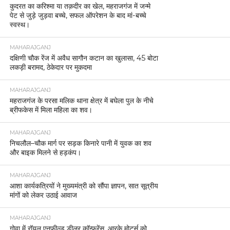
कुदरत का करिश्मा या तक़दीर का खेल, महराजगंज में जन्मे
पेट से जुड़े जुड़वा बच्चे, सफल ऑपरेशन के बाद मां-बच्चे
स्वस्थ।
MAHARAJGANJ
दक्षिणी चौक रेंज में अवैध सागौन कटान का खुलासा, 45 बोटा
लकड़ी बरामद, ठेकेदार पर मुकदमा
MAHARAJGANJ
महराजगंज के परसा मलिक थाना क्षेत्र में बघेला पुल के नीचे
ब्रीफकेस में मिला महिला का शव।
MAHARAJGANJ
निचलौल–चौक मार्ग पर सड़क किनारे पानी में युवक का शव
और बाइक मिलने से हड़कंप।
MAHARAJGANJ
आशा कार्यकत्रियों ने मुख्यमंत्री को सौंपा ज्ञापन, सात सूत्रीय
मांगों को लेकर उठाई आवाज
MAHARAJGANJ
गोवा में रॉयल एनफील्ड डीलर कॉन्फ्रेंस, आरके मोटर्स को