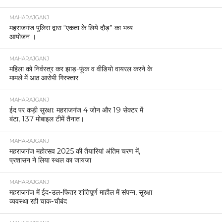
MAHARAJGANJ
महराजगंज पुलिस द्वारा “एकता के लिये दौड़” का भव्य
आयोजन ।
MAHARAJGANJ
महिला को निर्वस्त्र कर झाड़-फूंक व वीडियो वायरल करने के
मामले में आठ आरोपी गिरफ्तार
MAHARAJGANJ
ईद पर कड़ी सुरक्षा: महराजगंज 4 जोन और 19 सेक्टर में
बंटा, 137 मोबाइल टीमें तैनात।
MAHARAJGANJ
महराजगंज महोत्सव 2025 की तैयारियां अंतिम चरण में,
प्रशासन ने लिया स्थल का जायजा
MAHARAJGANJ
महराजगंज में ईद-उल-फितर शांतिपूर्ण माहौल में संपन्न, सुरक्षा
व्यवस्था रही चाक-चौबंद