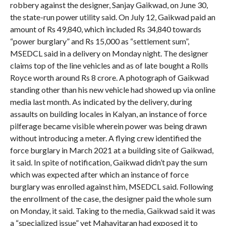
robbery against the designer, Sanjay Gaikwad, on June 30,
the state-run power utility said. On July 12, Gaikwad paid an
amount of Rs 49,840, which included Rs 34,840 towards
“power burglary” and Rs 15,000 as “settlement sum”,
MSEDCL said in a delivery on Monday night. The designer
claims top of the line vehicles and as of late bought a Rolls
Royce worth around Rs 8 crore. A photograph of Gaikwad
standing other than his new vehicle had showed up via online
media last month. As indicated by the delivery, during
assaults on building locales in Kalyan, an instance of force
pilferage became visible wherein power was being drawn
without introducing a meter. A flying crew identified the
force burglary in March 2021 at a building site of Gaikwad,
it said. In spite of notification, Gaikwad didn’t pay the sum
which was expected after which an instance of force
burglary was enrolled against him, MSEDCL said. Following
the enrollment of the case, the designer paid the whole sum
on Monday, it said. Taking to the media, Gaikwad said it was
a “specialized issue” yet Mahavitaran had exposed it to