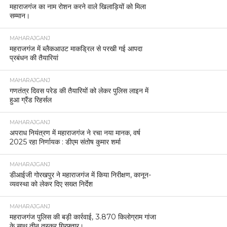
MAHARAJGANJ
चेकिंग में खुला बाइक चोर गिरोह, तीन शातिर गिरफ्तार, तीन
चोरी की मोटरसाइकिलें बरामद
MAHARAJGANJ
किसान दिवस पर किसानों की समस्याओं को प्राथमिकता से
निपटाने के निर्देश।
MAHARAJGANJ
महराजगंज: साइबर टीम की त्वरित कार्रवाई, पीड़ित को
8,000 रुपये वापस।
MAHARAJGANJ
पराली न जलाने को लेकर महराजगंज पुलिस का विशेष
जागरूकता अभियान, किसानों से गांव-गांव जाकर किया
संवाद।
MAHARAJGANJ
सड़क सुरक्षा माह 2026 के तहत महराजगंज में कोहरा और
ओवर स्पीडिंग पर सख्त अभियान।