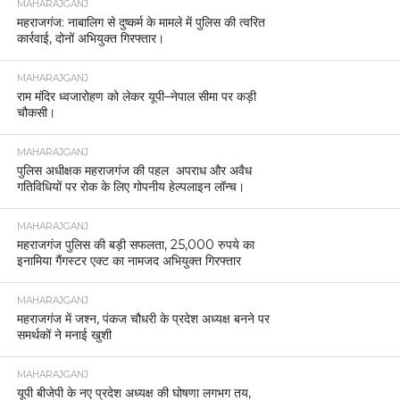
जैसी घटनाओं पर चिंता जताते हुए थाना स्तर पर सतर्कता बढ़ाने के निर्देश
दिए।
उन्होंने महिला सुरक्षा को प्राथमिकता देने पर जोर देते हुए महिला हेल्पडेस्क,
महिला बीट पुलिसिंग और रात्रि गश्त की प्रभावी निगरानी सुनिश्चित करने
को कहा। जनसुनवाई और आईजीआरएस से संबंधित शिकायतों के गुणवत्तापूर्ण
निस्तारण, लंबित विवेचनाओं को शीघ्रता से पूरा करने तथा अपराधियों की
गिरफ्तारी में तेजी लाने का निर्देश दिया।
डीआईजी ने साइबर अपराध को नई चुनौती बताते हुए जनता में साइबर सुरक्षा
को लेकर जागरूकता अभियान चलाने और हेल्पलाइन नंबरों के प्रचार-प्रसार
पर बल दिया। उन्होंने पासपोर्ट रिपोर्ट, चरित्र सत्यापन और किरायेदार
सत्यापन जैसे कार्यों को समयबद्ध तरीके से पूरा करने के भी निर्देश दिए।
मिशन शक्ति फेस 5.0 की समीक्षा करते हुए उन्होंने महिला सम्मान, सुरक्षा और
सशक्तिकरण को लेकर विस्तृत दिशा-निर्देश दिए। साथ ही, आगामी नवरात्रि
और दुर्गापूजा पर्व को शांतिपूर्ण ढंग से सम्पन्न कराने के लिए पीस कमेटी की
बैठकें कराने, सभी समुदायों से संवाद बनाए रखने और संवेदनशील क्षेत्रों पर
विशेष सतर्कता बरतने के निर्देश दिए।