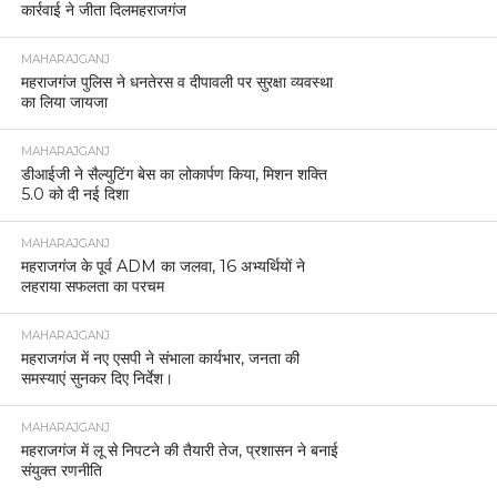
MAHARAJGANJ
लेहड़ा मंदिर मेले की तैयारियां तेज, SDM व CO ने की
बैठक
चैत नवरात्रि मेला को लेकर प्रशासन अलर्ट।
MAHARAJGANJ
महराजगंज महोत्सव के पहले दिन यूफोरिया बैंड ने मचाया
धमाल, सुरों की गूंज में झूमा पूरा मैदान।
MAHARAJGANJ
नौतनवां में दर्दनाक घटना: पत्नी से परेशान होकर पति ने बच्चों
के साथ दे दी थी जान, पत्नी गिरफ्तार।
MAHARAJGANJ
महराजगंज में राष्ट्रीय लोक अदालत का शुभारंभ, न्यायमूर्ति
विवेक वर्मा ने किया उद्घाटन।
MAHARAJGANJ
महराजगंज में कड़ी सुरक्षा के बीच संपन्न हुई उपनिरीक्षक भर्ती
परीक्षा, 6202 अभ्यर्थियों ने दी परीक्षा