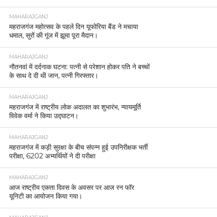
आधार व आयुष्मान कार्ड, ग्राहक सेवा केंद्र पर छापा, दो
गिरफ्तार।
MAHARAJGANJ
‘वंदे मातरम्’ के 150 वर्ष पूरे पुलिस कार्यालय महराजगंज में
गूंजा राष्ट्रगीत
MAHARAJGANJ
महाराजगंज एक निजी अस्पताल के कर्मचारी का शव फंदे से
लटका मिला, पुलिस जांच में जुटी
MAHARAJGANJ
घघरुआ खड़ेसर में नाबालिग से मारपीट का वीडियो वायरल,
पांच के खिलाफ मुकदमा दर्ज।
MAHARAJGANJ
महराजगंज व्यापार मंडल की महत्वपूर्ण बैठक अपर पुलिस
अधीक्षक महराजगंज द्वारा आयोजित।
MAHARAJGANJ
थाना चौक पुलिस द्वारा अवैध शराब के विरुद्ध सघन अभियान
जंगल क्षेत्र स्थित बलुआहिया नर्सरी में छापेमारी कर लगभग