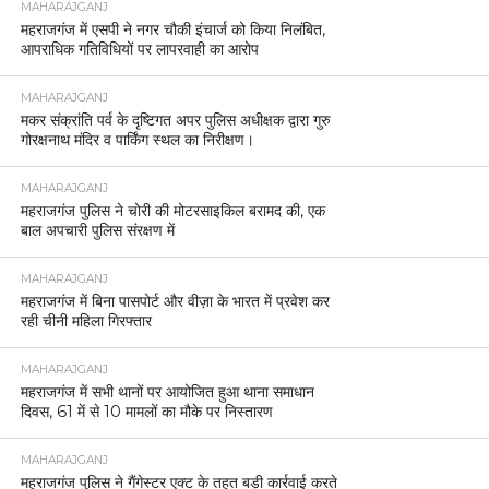
Post Views:
649
RELATED ITEMS:
@DMMAHARAJGANJ @DMMAHARAJGANJ
@SPMAHARAJGANJ
RECOMMENDED FOR YOU
महराजगंज: मिशन शक्ति के तहत उत्कृष्ट कार्य करने वाली
महिलाएं और महिला पुलिसकर्मी सम्मानित
सिसवा में अमृत सरोवर पोखरे में डूबने से तीन बच्चों की
दर्दनाक मौत, डीएम और एसपी ने पीड़ित परिवार से मिलकर
बंधाया ढांढ़स व 4 लाख मुआवजा देने की कही बात
महराजगंज में लग रहे 68 हाई-टेक कैमरे, शहर की सुरक्षा
और ट्रैफिक व्यवस्था होगी मजबूत
CLICK TO COMMENT