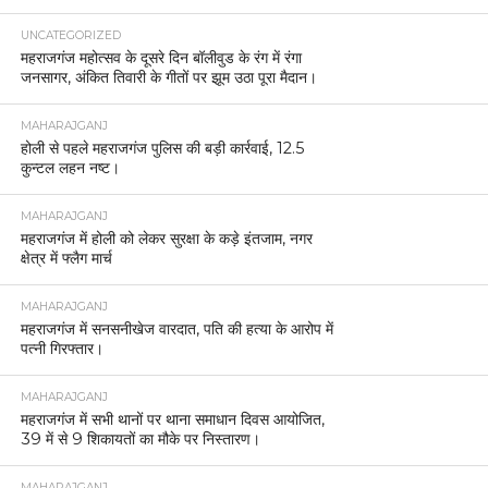
व्यवस्था को लेकर दिए सख्त निर्देश
MAHARAJGANJ
महराजगंज पुलिस की बड़ी कार्रवाई, 3.870 किलोग्राम गांजा
के साथ तीन तस्कर गिरफ्तार।
MAHARAJGANJ
महराजगंज पुलिस ने साइबर ठगी के शिकार को दिलाए पूरे 42
हजार रुपये वापस।
MAHARAJGANJ
बैंकों में सुरक्षा बढ़ाने के लिए महराजगंज पुलिस का सघन
चेकिंग अभियान
MAHARAJGANJ
बिहार में प्रचंड जीत के बाद महराजगंज BJP कार्यालय में
जश्न, विधायक जयमंगल कनौजिया के नेतृत्व में पटाखे और
मिठाइयाँ बाँटी गईं
MAHARAJGANJ
नौतनवां पुलिस व एसएसबी की संयुक्त कार्रवाई, 15 बोरी तुर्की
मकई बरामद, एक तस्कर गिरफ्तार