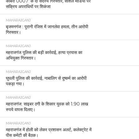
MAHARAJGANJ
महराजगंज पुलिस अलर्ट, नववर्ष के मद्देनजर जिलेभर में चाक-
चौबंद सुरक्षा व्यवस्था
MAHARAJGANJ
महाराजगंज का नाम रोशन करने वाले खिलाड़ियों को मिला
सम्मान।
MAHARAJGANJ
महराजगंज में ब्लैकआउट माकड्रिल से परखी गई आपदा
प्रबंधन की तैयारियां
MAHARAJGANJ
गणतंत्र दिवस परेड की तैयारियों को लेकर पुलिस लाइन में
हुआ ग्रैंड रिहर्सल
MAHARAJGANJ
अपराध नियंत्रण में महाराजगंज ने रचा नया मानक, वर्ष
2025 रहा निर्णायक : डीएम संतोष कुमार शर्मा
MAHARAJGANJ
डीआईजी गोरखपुर ने महाराजगंज में किया निरीक्षण, कानून-