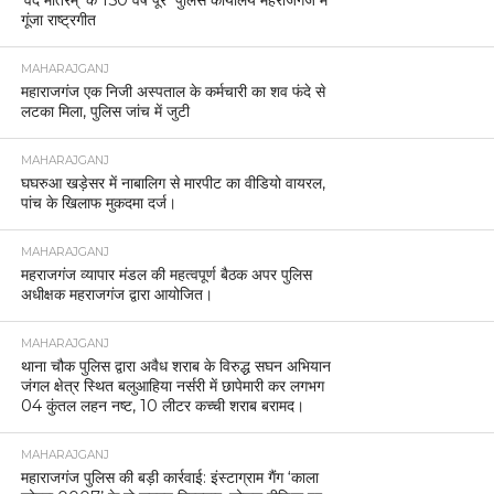
MAHARAJGANJ
दक्षिणी चौक रेंज में अवैध सागौन कटान का खुलासा, 45 बोटा
लकड़ी बरामद, ठेकेदार पर मुकदमा
MAHARAJGANJ
निचलौल–चौक मार्ग पर सड़क किनारे पानी में युवक का शव
और बाइक मिलने से हड़कंप।
MAHARAJGANJ
महराजगंज के परसा मलिक थाना क्षेत्र में बघेला पुल के नीचे
ब्रीफकेस में मिला महिला का शव।
MAHARAJGANJ
आशा कार्यकत्रियों ने मुख्यमंत्री को सौंपा ज्ञापन, सात सूत्रीय
मांगों को लेकर उठाई आवाज
MAHARAJGANJ
गोवा में रॉयल एनफील्ड डीलर कॉन्फ्रेंस, आरके मोटर्स को
लगातार सातवीं बार हाईएस्ट PBA अवार्ड