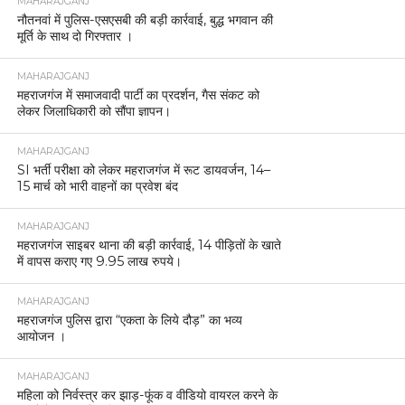
04 कुंतल लहन नष्ट, 10 लीटर कच्ची शराब बरामद।
MAHARAJGANJ
महाराजगंज पुलिस की बड़ी कार्रवाई: इंस्टाग्राम गैंग ‘काला
कोबरा 0007’ के दो सदस्य गिरफ्तार, सोशल मीडिया पर
सक्रिय अपराधियों पर शिकंजा
MAHARAJGANJ
बृजमनगंज : पुरानी रंजिश में जानलेवा हमला, तीन आरोपी
गिरफ्तार।
MAHARAJGANJ
महराजगंज पुलिस की बड़ी कार्रवाई, हत्या प्रयास का
अभियुक्त गिरफ्तार।
MAHARAJGANJ
घुघली पुलिस की कार्रवाई, नाबालिग से दुष्कर्म का आरोपी
पकड़ा गया।
MAHARAJGANJ
महराजगंज: साइबर ठगी के शिकार युवक को 1.90 लाख
रुपये वापस दिलाए।