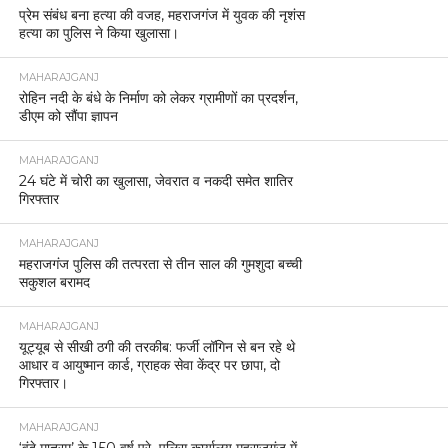
महराजगंज में पुलिस की दो बड़ी कार्यवाहियां, तस्करी और चोरी
के मामलों में आरोपी गिरफ्तार
BREAKING NEWS
महराजगंज महिला जिला अस्पताल बना कमीशनखोरी का
अड्डा, दवाइयों के साथ जांचें भी बाहर से
MAHARAJGANJ
महराजगंज: पुलिस ने मोटरसाइकिल की डिक्की से डेढ़ लाख
रुपये चोरी के मामले का किया खुलासा, मुख्य अभियुक्त
गिरफ्तार
MAHARAJGANJ
महराजगंज जनपद के थाना श्यामदेउरवां क्षेत्र में ऑनलाइन
जुआ खिलाने और उसका आयोजन करने वालों के खिलाफ
पुलिस ने सख्त कार्रवाई की है।
MAHARAJGANJ
कुदरत का करिश्मा या तक़दीर का खेल, महराजगंज में जन्मे
पेट से जुड़े जुड़वा बच्चे, सफल ऑपरेशन के बाद मां-बच्चे
स्वस्थ।