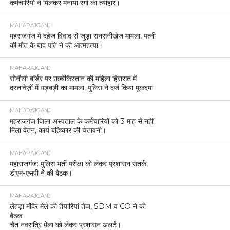
MAHARAJGANJ
महराजगंज | थाना फरेन्दा क्षेत्र में हुए आदित्य चौरसिया
हत्याकांड का पुलिस ने किया सफल अनावरण।
MAHARAJGANJ
प्रेम संबंध बना हत्या की वजह, महराजगंज में युवक की नृशंस
हत्या का पुलिस ने किया खुलासा।
MAHARAJGANJ
रोहिन नदी के बंधे के निर्माण को लेकर ग्रामीणों का प्रदर्शन,
डीएम को सौंपा ज्ञापन
MAHARAJGANJ
24 घंटे में चोरी का खुलासा, जेवरात व नकदी समेत शातिर
गिरफ्तार
MAHARAJGANJ
महराजगंज पुलिस की तत्परता से तीन साल की गुमशुदा बच्ची
सकुशल बरामद
MAHARAJGANJ
यूट्यूब से सीखी ठगी की तरकीब: फर्जी लॉगिन से बन रहे थे