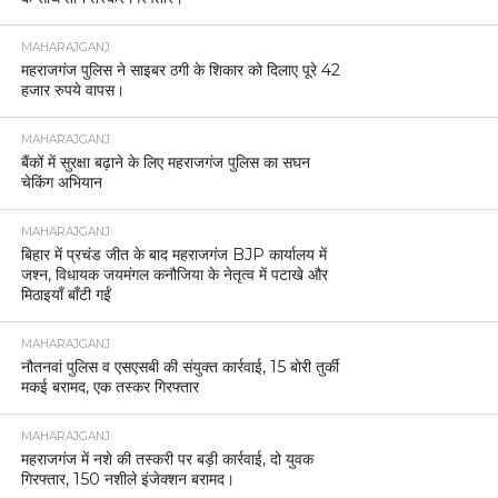
MAHARAJGANJ
एसएसबी और पुलिस की संयुक्त कार्रवाई, स्विफ्ट डिजायर से
38 पैकेट चरस जब्त।
MAHARAJGANJ
महराजगंज में एसपी ने नगर चौकी इंचार्ज को किया निलंबित,
आपराधिक गतिविधियों पर लापरवाही का आरोप
MAHARAJGANJ
मकर संक्रांति पर्व के दृष्टिगत अपर पुलिस अधीक्षक द्वारा गुरु
गोरक्षनाथ मंदिर व पार्किंग स्थल का निरीक्षण।
MAHARAJGANJ
महराजगंज पुलिस ने चोरी की मोटरसाइकिल बरामद की, एक
बाल अपचारी पुलिस संरक्षण में
MAHARAJGANJ
महराजगंज में बिना पासपोर्ट और वीज़ा के भारत में प्रवेश कर
रही चीनी महिला गिरफ्तार
MAHARAJGANJ