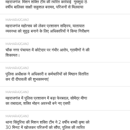
व्यवस्था कड़ी।
MAHARAJGANJ
महराजगंज पुलिस लाइन में मनाई गई होली, अधिकारियों और
कर्मचारियों ने मिलकर मनाया रंगों का त्योहार।
MAHARAJGANJ
महराजगंज में दहेज विवाद से जुड़ा सनसनीखेज मामला, पत्नी
की मौत के बाद पति ने की आत्महत्या।
MAHARAJGANJ
सोनौली बॉर्डर पर उज़्बेकिस्तान की महिला हिरासत में
दस्तावेज़ों में गड़बड़ी का मामला, पुलिस ने दर्ज किया मुकदमा
MAHARAJGANJ
महराजगंज जिला अस्पताल के कर्मचारियों को 3 माह से नहीं
मिला वेतन, कार्य बहिष्कार की चेतावनी।
MAHARAJGANJ
महाराजगंज: पुलिस भर्ती परीक्षा को लेकर प्रशासन सतर्क,
डीएम-एसपी ने की बैठक।