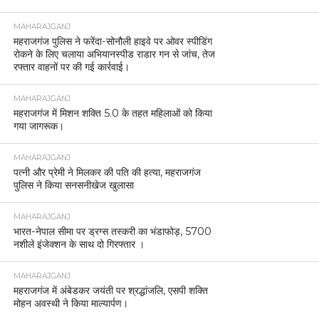
MAHARAJGANJ
महराजगंज: पुलिस की तत्परता से बची युवक की जान,
श्यामदेउरवा पुलिस की सराहना ।
MAHARAJGANJ
महराजगंज में जिलाधिकारी और पुलिस अधीक्षक ने किया जिला
कारागार का आकस्मिक निरीक्षण।
MAHARAJGANJ
पनियरा में महिला का आपत्तिजनक वीडियो वायरल, पुलिस ने
दर्ज किया मुकदमा
MAHARAJGANJ
महराजगंज: सम्पूर्ण समाधान दिवस में डीएम और एसपी ने सुनीं
जनता की समस्याएं, त्वरित निस्तारण के निर्देश
MAHARAJGANJ
महराजगंज पुलिस ने जारी किया ट्रैफिक डायवर्जन प्लान,
महोत्सव के दौरान भारी वाहनों की नो-एंट्री लागू।
MAHARAJGANJ