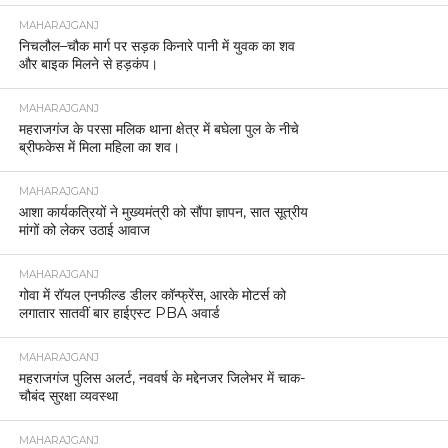
महराजगंज में जश्न, पंकज चौधरी के प्रदेश अध्यक्ष बनने पर
समर्थकों ने मनाई खुशी
MAHARAJGANJ
यूपी बीजेपी के नए प्रदेश अध्यक्ष की घोषणा लगभग तय,
पंकज चौधरी का नाम अंतिम चरण में।
MAHARAJGANJ
इंडो-नेपाल बॉर्डर पर पुलिस की बड़ी कार्रवाई, 100 बोरी
यूरिया बरामद।
MAHARAJGANJ
महराजगंज पुलिस ने कच्ची शराब के खिलाफ बड़ी कार्रवाई,
10 कुन्तल लहन नष्ट।
MAHARAJGANJ
महराजगंज पुलिस ने साइबर ठगी करने वाले गिरोह का किया
खुलासा।
MAHARAJGANJ
घुघली पुलिस ने नाबालिग लड़की को भगाने के मामले में एक
आरोपी दबोचा