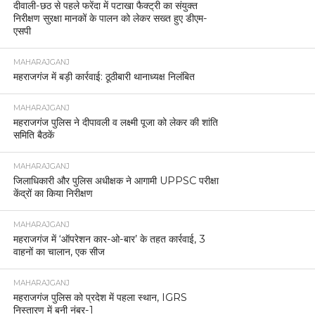
आयोजन ।
MAHARAJGANJ
महिला को निर्वस्त्र कर झाड़-फूंक व वीडियो वायरल करने के
मामले में आठ आरोपी गिरफ्तार
MAHARAJGANJ
ईद पर कड़ी सुरक्षा: महराजगंज 4 जोन और 19 सेक्टर में
बंटा, 137 मोबाइल टीमें तैनात।
MAHARAJGANJ
महराजगंज महोत्सव 2025 की तैयारियां अंतिम चरण में,
प्रशासन ने लिया स्थल का जायजा
MAHARAJGANJ
महराजगंज में ईद-उल-फितर शांतिपूर्ण माहौल में संपन्न, सुरक्षा
व्यवस्था रही चाक-चौबंद
MAHARAJGANJ
घुघली में मुर्गी फार्म पर तेंदुए का हमला, कुत्ते को बनाया शिकार,
कमरे में कैद