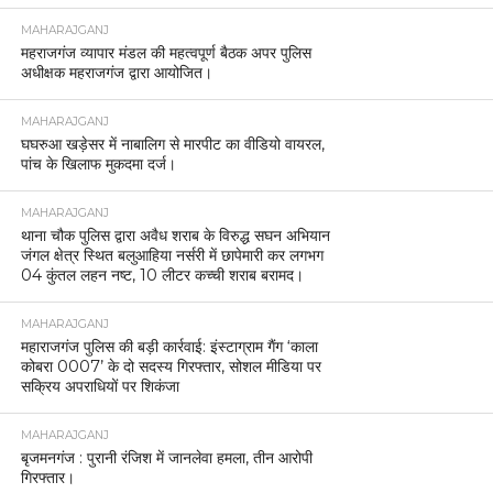
MAHARAJGANJ
महराजगंज व्यापार मंडल की महत्वपूर्ण बैठक अपर पुलिस
अधीक्षक महराजगंज द्वारा आयोजित।
MAHARAJGANJ
घघरुआ खड़ेसर में नाबालिग से मारपीट का वीडियो वायरल,
पांच के खिलाफ मुकदमा दर्ज।
MAHARAJGANJ
थाना चौक पुलिस द्वारा अवैध शराब के विरुद्ध सघन अभियान
जंगल क्षेत्र स्थित बलुआहिया नर्सरी में छापेमारी कर लगभग
04 कुंतल लहन नष्ट, 10 लीटर कच्ची शराब बरामद।
MAHARAJGANJ
महाराजगंज पुलिस की बड़ी कार्रवाई: इंस्टाग्राम गैंग ‘काला
कोबरा 0007’ के दो सदस्य गिरफ्तार, सोशल मीडिया पर
सक्रिय अपराधियों पर शिकंजा
MAHARAJGANJ
बृजमनगंज : पुरानी रंजिश में जानलेवा हमला, तीन आरोपी
गिरफ्तार।