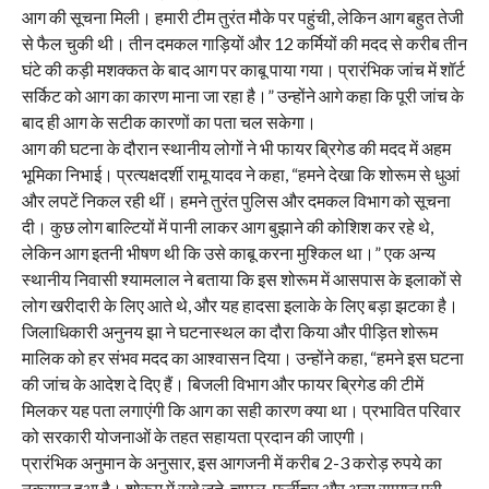
आग की सूचना मिली। हमारी टीम तुरंत मौके पर पहुंची, लेकिन आग बहुत तेजी
से फैल चुकी थी। तीन दमकल गाड़ियों और 12 कर्मियों की मदद से करीब तीन
घंटे की कड़ी मशक्कत के बाद आग पर काबू पाया गया। प्रारंभिक जांच में शॉर्ट
सर्किट को आग का कारण माना जा रहा है।” उन्होंने आगे कहा कि पूरी जांच के
बाद ही आग के सटीक कारणों का पता चल सकेगा।
आग की घटना के दौरान स्थानीय लोगों ने भी फायर ब्रिगेड की मदद में अहम
भूमिका निभाई। प्रत्यक्षदर्शी रामू यादव ने कहा, “हमने देखा कि शोरूम से धुआं
और लपटें निकल रही थीं। हमने तुरंत पुलिस और दमकल विभाग को सूचना
दी। कुछ लोग बाल्टियों में पानी लाकर आग बुझाने की कोशिश कर रहे थे,
लेकिन आग इतनी भीषण थी कि उसे काबू करना मुश्किल था।” एक अन्य
स्थानीय निवासी श्यामलाल ने बताया कि इस शोरूम में आसपास के इलाकों से
लोग खरीदारी के लिए आते थे, और यह हादसा इलाके के लिए बड़ा झटका है।
जिलाधिकारी अनुनय झा ने घटनास्थल का दौरा किया और पीड़ित शोरूम
मालिक को हर संभव मदद का आश्वासन दिया। उन्होंने कहा, “हमने इस घटना
की जांच के आदेश दे दिए हैं। बिजली विभाग और फायर ब्रिगेड की टीमें
मिलकर यह पता लगाएंगी कि आग का सही कारण क्या था। प्रभावित परिवार
को सरकारी योजनाओं के तहत सहायता प्रदान की जाएगी।
प्रारंभिक अनुमान के अनुसार, इस आगजनी में करीब 2-3 करोड़ रुपये का
नुकसान हुआ है। शोरूम में रखे जूते, चप्पल, फर्नीचर और अन्य सामान पूरी