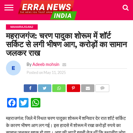
HOME
POLITICS
NEWS
BUSINESS
CULTURE
NATIONAL
SPORTS
LIFESTYLE
TRAVEL
OPINION
BREAKING
ENTERTAINMENT
WORLD
CRIME
JOIN
MAHARAJGANJ
NEWS
US
महराजगंज: चरण पादुका शोरूम में शॉर्ट
सर्किट से लगी भीषण आग, करोड़ों का सामान
जलकर राख
By
Adeeb mohsin
Posted on
May 11, 2025
COMMENTS
Facebook
Twitter
WhatsApp
महराजगंज: जिले में स्थित चरण पादुका शोरूम में शनिवार देर रात शॉर्ट सर्किट
के कारण भीषण आग लग गई। इस हादसे में शोरूम में रखा करोड़ों रुपये का
सामान जलकर खाक हो गया। आग की लपटें इतनी तेज थीं कि स्थानीय लोग