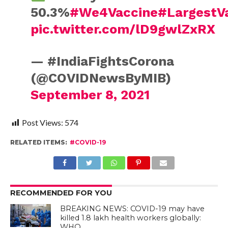
50.3%
#We4Vaccine
#LargestVa
pic.twitter.com/lD9gwlZxRX
— #IndiaFightsCorona
(@COVIDNewsByMIB)
September 8, 2021
Post Views:
574
RELATED ITEMS:
#COVID-19
RECOMMENDED FOR YOU
BREAKING NEWS: COVID-19 may have
killed 1.8 lakh health workers globally:
WHO