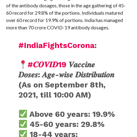
of the antibody dosages, those in the age gathering of 45-
60 record for 29.8% of the portions. Individuals matured
over 60 record for 19.9% of portions. India has managed
more than 70 crore COVID-19 antibody dosages.
#IndiaFightsCorona
:
#𝑪𝑶𝑽𝑰𝑫19
𝑽𝒂𝒄𝒄𝒊𝒏𝒆
𝑫𝒐𝒔𝒆𝒔: 𝑨𝒈𝒆-𝒘𝒊𝒔𝒆 𝑫𝒊𝒔𝒕𝒓𝒊𝒃𝒖𝒕𝒊𝒐𝒏
(As on September 8th,
2021, till 10:00 AM)
Above 60 years: 19.9%
45-60 years: 29.8%
18-44 years: