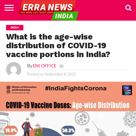
HOME
POLITICS
NEWS
BUSINESS
CULTURE
NATIONAL
SPORTS
LIFESTYLE
TRAVEL
OPINION
BREAKING
ENTERTAINMENT
WORLD
CRIME
JOIN
INDIA
NEWS
US
What is the age-wise
distribution of COVID-19
vaccine portions in India?
By
ENI OFFICE
Posted on
September 8, 2021