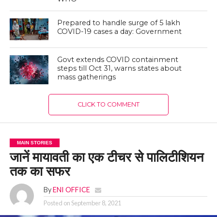
Prepared to handle surge of 5 lakh
COVID-19 cases a day: Government
Govt extends COVID containment
steps till Oct 31, warns states about
mass gatherings
CLICK TO COMMENT
MAIN STORIES
जानें मायावती का एक टीचर से पालिटीशियन
तक का सफर
By
ENI OFFICE
Posted on
September 8, 2021