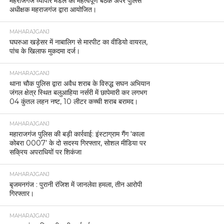
महराजगंज व्यापार मंडल की महत्वपूर्ण बैठक अपर पुलिस
अधीक्षक महराजगंज द्वारा आयोजित।
MAHARAJGANJ
घघरुआ खड़ेसर में नाबालिग से मारपीट का वीडियो वायरल,
पांच के खिलाफ मुकदमा दर्ज।
MAHARAJGANJ
थाना चौक पुलिस द्वारा अवैध शराब के विरुद्ध सघन अभियान
जंगल क्षेत्र स्थित बलुआहिया नर्सरी में छापेमारी कर लगभग
04 कुंतल लहन नष्ट, 10 लीटर कच्ची शराब बरामद।
MAHARAJGANJ
महाराजगंज पुलिस की बड़ी कार्रवाई: इंस्टाग्राम गैंग ‘काला
कोबरा 0007’ के दो सदस्य गिरफ्तार, सोशल मीडिया पर
सक्रिय अपराधियों पर शिकंजा
MAHARAJGANJ
बृजमनगंज : पुरानी रंजिश में जानलेवा हमला, तीन आरोपी
गिरफ्तार।
MAHARAJGANJ