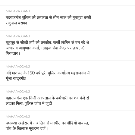
MAHARAJGANJ
महराजगंज पुलिस की तत्परता से तीन साल की गुमशुदा बच्ची
सकुशल बरामद
MAHARAJGANJ
यूट्यूब से सीखी ठगी की तरकीब: फर्जी लॉगिन से बन रहे थे
आधार व आयुष्मान कार्ड, ग्राहक सेवा केंद्र पर छापा, दो
गिरफ्तार।
MAHARAJGANJ
‘वंदे मातरम्’ के 150 वर्ष पूरे पुलिस कार्यालय महराजगंज में
गूंजा राष्ट्रगीत
MAHARAJGANJ
महाराजगंज एक निजी अस्पताल के कर्मचारी का शव फंदे से
लटका मिला, पुलिस जांच में जुटी
MAHARAJGANJ
घघरुआ खड़ेसर में नाबालिग से मारपीट का वीडियो वायरल,
पांच के खिलाफ मुकदमा दर्ज।