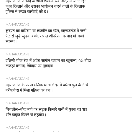
महराजगंज जनपद के थाना श्यामदेउरवां क्षेत्र में ऑनलाइन
जुआ खिलाने और उसका आयोजन करने वालों के खिलाफ
पुलिस ने सख्त कार्रवाई की है।
MAHARAJGANJ
कुदरत का करिश्मा या तक़दीर का खेल, महराजगंज में जन्मे
पेट से जुड़े जुड़वा बच्चे, सफल ऑपरेशन के बाद मां-बच्चे
स्वस्थ।
MAHARAJGANJ
दक्षिणी चौक रेंज में अवैध सागौन कटान का खुलासा, 45 बोटा
लकड़ी बरामद, ठेकेदार पर मुकदमा
MAHARAJGANJ
महराजगंज के परसा मलिक थाना क्षेत्र में बघेला पुल के नीचे
ब्रीफकेस में मिला महिला का शव।
MAHARAJGANJ
निचलौल–चौक मार्ग पर सड़क किनारे पानी में युवक का शव
और बाइक मिलने से हड़कंप।
MAHARAJGANJ