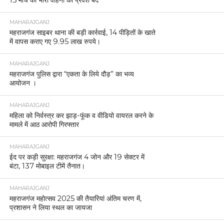
15 मार्च को भारी वाहनों का प्रवेश बंद
MAHARAJGANJ
महराजगंज साइबर थाना की बड़ी कार्रवाई, 14 पीड़ितों के खाते
में वापस कराए गए 9.95 लाख रुपये।
MAHARAJGANJ
महराजगंज पुलिस द्वारा “एकता के लिये दौड़” का भव्य
आयोजन ।
MAHARAJGANJ
महिला को निर्वस्त्र कर झाड़-फूंक व वीडियो वायरल करने के
मामले में आठ आरोपी गिरफ्तार
MAHARAJGANJ
ईद पर कड़ी सुरक्षा: महराजगंज 4 जोन और 19 सेक्टर में
बंटा, 137 मोबाइल टीमें तैनात।
MAHARAJGANJ
महराजगंज महोत्सव 2025 की तैयारियां अंतिम चरण में,
प्रशासन ने लिया स्थल का जायजा