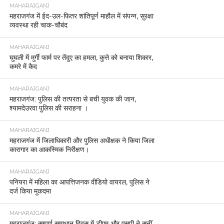
MAHARAJGANJ
महराजगंज में ईद-उल-फितर शांतिपूर्ण माहौल में संपन्न, सुरक्षा
व्यवस्था रही चाक-चौबंद
MAHARAJGANJ
घुघली में मुर्गी फार्म पर तेंदुए का हमला, कुत्ते को बनाया शिकार,
कमरे में कैद
MAHARAJGANJ
महराजगंज: पुलिस की तत्परता से बची युवक की जान,
श्यामदेउरवा पुलिस की सराहना ।
MAHARAJGANJ
महराजगंज में जिलाधिकारी और पुलिस अधीक्षक ने किया जिला
कारागार का आकस्मिक निरीक्षण।
MAHARAJGANJ
पनियरा में महिला का आपत्तिजनक वीडियो वायरल, पुलिस ने
दर्ज किया मुकदमा
MAHARAJGANJ
महराजगंज: सम्पूर्ण समाधान दिवस में डीएम और एसपी ने सुनीं