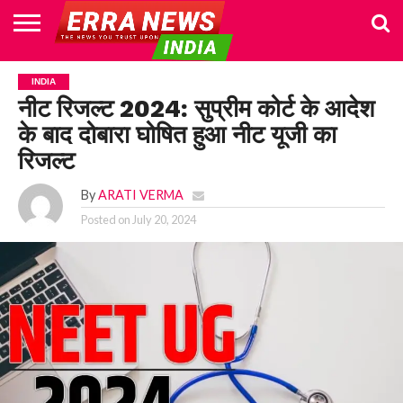
HOME
POLITICS
NEWS
BUSINESS
CULTURE
NATIONAL
SPORTS
LIFESTYLE
TRAVEL
OPINION
BREAKING
ENTERTAINMENT
WORLD
CRIME
JOIN
INDIA
NEWS
US
नीट रिजल्ट 2024: सुप्रीम कोर्ट के आदेश
के बाद दोबारा घोषित हुआ नीट यूजी का
रिजल्ट
By
ARATI VERMA
Posted on
July 20, 2024