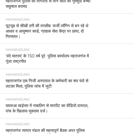
महराजगंज पुलिस की तत्परता से तीन साल की गुमशुदा बच्ची
सकुशल बरामद
MAHARAJGANJ
यूट्यूब से सीखी ठगी की तरकीब: फर्जी लॉगिन से बन रहे थे
आधार व आयुष्मान कार्ड, ग्राहक सेवा केंद्र पर छापा, दो
गिरफ्तार।
MAHARAJGANJ
‘वंदे मातरम्’ के 150 वर्ष पूरे पुलिस कार्यालय महराजगंज में
गूंजा राष्ट्रगीत
MAHARAJGANJ
महाराजगंज एक निजी अस्पताल के कर्मचारी का शव फंदे से
लटका मिला, पुलिस जांच में जुटी
MAHARAJGANJ
घघरुआ खड़ेसर में नाबालिग से मारपीट का वीडियो वायरल,
पांच के खिलाफ मुकदमा दर्ज।
MAHARAJGANJ
महराजगंज व्यापार मंडल की महत्वपूर्ण बैठक अपर पुलिस