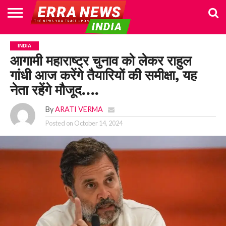
HOME
POLITICS
NEWS
BUSINESS
CULTURE
NATIONAL
SPORTS
LIFESTYLE
TRAVEL
OPINION
BREAKING
ENTERTAINMENT
WORLD
CRIME
JOIN
INDIA
NEWS
US
आगामी महाराष्ट्र चुनाव को लेकर राहुल
गांधी आज करेंगे तैयारियों की समीक्षा, यह
नेता रहेंगे मौजूद….
By
ARATI VERMA
Posted on
October 14, 2024