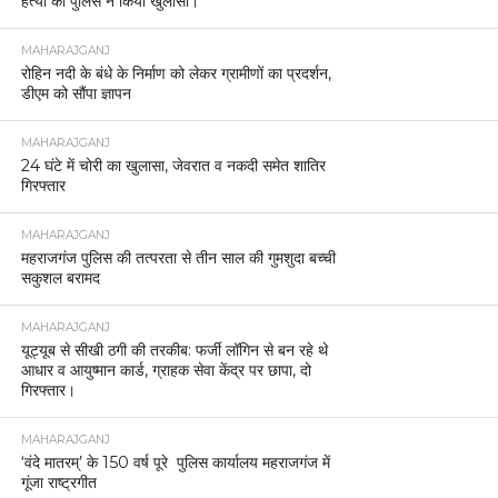
हत्या का पुलिस ने किया खुलासा।
MAHARAJGANJ
रोहिन नदी के बंधे के निर्माण को लेकर ग्रामीणों का प्रदर्शन,
डीएम को सौंपा ज्ञापन
MAHARAJGANJ
24 घंटे में चोरी का खुलासा, जेवरात व नकदी समेत शातिर
गिरफ्तार
MAHARAJGANJ
महराजगंज पुलिस की तत्परता से तीन साल की गुमशुदा बच्ची
सकुशल बरामद
MAHARAJGANJ
यूट्यूब से सीखी ठगी की तरकीब: फर्जी लॉगिन से बन रहे थे
आधार व आयुष्मान कार्ड, ग्राहक सेवा केंद्र पर छापा, दो
गिरफ्तार।
MAHARAJGANJ
‘वंदे मातरम्’ के 150 वर्ष पूरे पुलिस कार्यालय महराजगंज में
गूंजा राष्ट्रगीत