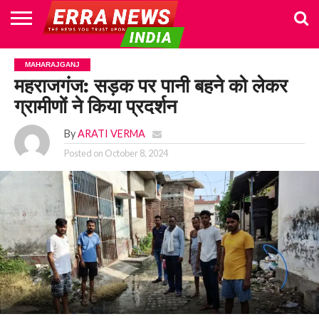
HOME
POLITICS
NEWS
BUSINESS
CULTURE
NATIONAL
SPORTS
LIFESTYLE
TRAVEL
OPINION
BREAKING
ENTERTAINMENT
WORLD
CRIME
JOIN
MAHARAJGANJ
NEWS
US
महराजगंज: सड़क पर पानी बहने को लेकर
ग्रामीणों ने किया प्रदर्शन
By
ARATI VERMA
Posted on
October 8, 2024