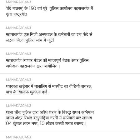
MAHARAJGANJ
‘वंदे मातरम्’ के 150 वर्ष पूरे पुलिस कार्यालय महराजगंज में
गूंजा राष्ट्रगीत
MAHARAJGANJ
महाराजगंज एक निजी अस्पताल के कर्मचारी का शव फंदे से
लटका मिला, पुलिस जांच में जुटी
MAHARAJGANJ
महराजगंज व्यापार मंडल की महत्वपूर्ण बैठक अपर पुलिस
अधीक्षक महराजगंज द्वारा आयोजित।
MAHARAJGANJ
घघरुआ खड़ेसर में नाबालिग से मारपीट का वीडियो वायरल,
पांच के खिलाफ मुकदमा दर्ज।
MAHARAJGANJ
थाना चौक पुलिस द्वारा अवैध शराब के विरुद्ध सघन अभियान
जंगल क्षेत्र स्थित बलुआहिया नर्सरी में छापेमारी कर लगभग
04 कुंतल लहन नष्ट, 10 लीटर कच्ची शराब बरामद।
MAHARAJGANJ