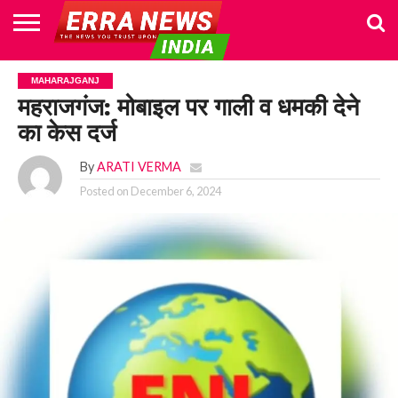
HOME
POLITICS
NEWS
BUSINESS
CULTURE
NATIONAL
SPORTS
LIFESTYLE
TRAVEL
OPINION
BREAKING
ENTERTAINMENT
WORLD
CRIME
JOIN
MAHARAJGANJ
NEWS
US
महराजगंज: मोबाइल पर गाली व धमकी देने
का केस दर्ज
By
ARATI VERMA
Posted on
December 6, 2024