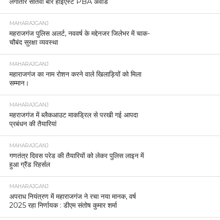
लगातार सातवीं बार हाईएस्ट PBA अवार्ड
MAHARAJGANJ
महराजगंज पुलिस अलर्ट, नववर्ष के मद्देनजर जिलेभर में चाक-
चौबंद सुरक्षा व्यवस्था
MAHARAJGANJ
महाराजगंज का नाम रोशन करने वाले खिलाड़ियों को मिला
सम्मान।
MAHARAJGANJ
महराजगंज में ब्लैकआउट माकड्रिल से परखी गई आपदा
प्रबंधन की तैयारियां
MAHARAJGANJ
गणतंत्र दिवस परेड की तैयारियों को लेकर पुलिस लाइन में
हुआ ग्रैंड रिहर्सल
MAHARAJGANJ
अपराध नियंत्रण में महाराजगंज ने रचा नया मानक, वर्ष
2025 रहा निर्णायक : डीएम संतोष कुमार शर्मा