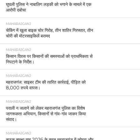
घुघली पुलिस ने नाबालिग लड़की को भगाने के मामले में एक
आरोपी दबोचा
MAHARAJGANJ
चेकिंग में खुला बाइक चोर गिरोह, तीन शातिर गिरफ्तार, तीन
चोरी की मोटरसाइकिलें बरामद
MAHARAJGANJ
किसान दिवस पर किसानों की समस्याओं को प्राथमिकता से
निपटाने के निर्देश।
MAHARAJGANJ
महराजगंज: साइबर टीम की त्वरित कार्रवाई, पीड़ित को
8,000 रुपये वापस।
MAHARAJGANJ
पराली न जलाने को लेकर महराजगंज पुलिस का विशेष
जागरूकता अभियान, किसानों से गांव-गांव जाकर किया
संवाद।
MAHARAJGANJ
सड़क सुरक्षा माह 2026 के तहत महराजगंज में कोहरा और