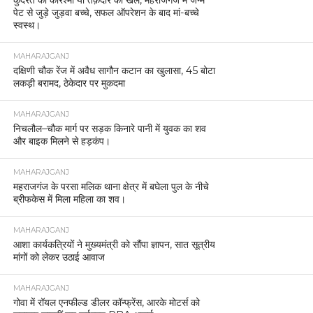
कुदरत का करिश्मा या तक़दीर का खेल, महराजगंज में जन्मे
पेट से जुड़े जुड़वा बच्चे, सफल ऑपरेशन के बाद मां-बच्चे
स्वस्थ।
MAHARAJGANJ
दक्षिणी चौक रेंज में अवैध सागौन कटान का खुलासा, 45 बोटा
लकड़ी बरामद, ठेकेदार पर मुकदमा
MAHARAJGANJ
निचलौल–चौक मार्ग पर सड़क किनारे पानी में युवक का शव
और बाइक मिलने से हड़कंप।
MAHARAJGANJ
महराजगंज के परसा मलिक थाना क्षेत्र में बघेला पुल के नीचे
ब्रीफकेस में मिला महिला का शव।
MAHARAJGANJ
आशा कार्यकत्रियों ने मुख्यमंत्री को सौंपा ज्ञापन, सात सूत्रीय
मांगों को लेकर उठाई आवाज
MAHARAJGANJ
गोवा में रॉयल एनफील्ड डीलर कॉन्फ्रेंस, आरके मोटर्स को