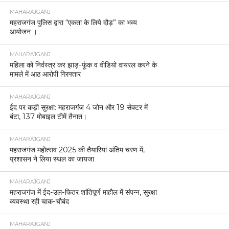
MAHARAJGANJ
महराजगंज पुलिस द्वारा “एकता के लिये दौड़” का भव्य
आयोजन ।
MAHARAJGANJ
महिला को निर्वस्त्र कर झाड़-फूंक व वीडियो वायरल करने के
मामले में आठ आरोपी गिरफ्तार
MAHARAJGANJ
ईद पर कड़ी सुरक्षा: महराजगंज 4 जोन और 19 सेक्टर में
बंटा, 137 मोबाइल टीमें तैनात।
MAHARAJGANJ
महराजगंज महोत्सव 2025 की तैयारियां अंतिम चरण में,
प्रशासन ने लिया स्थल का जायजा
MAHARAJGANJ
महराजगंज में ईद-उल-फितर शांतिपूर्ण माहौल में संपन्न, सुरक्षा
व्यवस्था रही चाक-चौबंद
MAHARAJGANJ