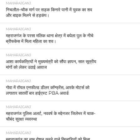
MAHARAJGANJ
निचलौल–चौक मार्ग पर सड़क किनारे पानी में युवक का शव
और बाइक मिलने से हड़कंप।
MAHARAJGANJ
महराजगंज के परसा मलिक थाना क्षेत्र में बघेला पुल के नीचे
ब्रीफकेस में मिला महिला का शव।
MAHARAJGANJ
आशा कार्यकत्रियों ने मुख्यमंत्री को सौंपा ज्ञापन, सात सूत्रीय
मांगों को लेकर उठाई आवाज
MAHARAJGANJ
गोवा में रॉयल एनफील्ड डीलर कॉन्फ्रेंस, आरके मोटर्स को
लगातार सातवीं बार हाईएस्ट PBA अवार्ड
MAHARAJGANJ
महराजगंज पुलिस अलर्ट, नववर्ष के मद्देनजर जिलेभर में चाक-
चौबंद सुरक्षा व्यवस्था
MAHARAJGANJ
महाराजगंज का नाम रोशन करने वाले खिलाड़ियों को मिला