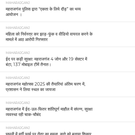
MAHARAJGANJ
महराजगंज पुलिस द्वारा “एकता के लिये दौड़” का भव्य
आयोजन ।
MAHARAJGANJ
महिला को निर्वस्त्र कर झाड़-फूंक व वीडियो वायरल करने के
मामले में आठ आरोपी गिरफ्तार
MAHARAJGANJ
ईद पर कड़ी सुरक्षा: महराजगंज 4 जोन और 19 सेक्टर में
बंटा, 137 मोबाइल टीमें तैनात।
MAHARAJGANJ
महराजगंज महोत्सव 2025 की तैयारियां अंतिम चरण में,
प्रशासन ने लिया स्थल का जायजा
MAHARAJGANJ
महराजगंज में ईद-उल-फितर शांतिपूर्ण माहौल में संपन्न, सुरक्षा
व्यवस्था रही चाक-चौबंद
MAHARAJGANJ
घुघली में मुर्गी फार्म पर तेंदुए का हमला, कुत्ते को बनाया शिकार,