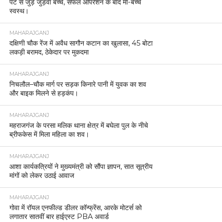
पेट से जुड़े जुड़वा बच्चे, सफल ऑपरेशन के बाद मां-बच्चे
स्वस्थ।
MAHARAJGANJ
दक्षिणी चौक रेंज में अवैध सागौन कटान का खुलासा, 45 बोटा
लकड़ी बरामद, ठेकेदार पर मुकदमा
MAHARAJGANJ
निचलौल–चौक मार्ग पर सड़क किनारे पानी में युवक का शव
और बाइक मिलने से हड़कंप।
MAHARAJGANJ
महराजगंज के परसा मलिक थाना क्षेत्र में बघेला पुल के नीचे
ब्रीफकेस में मिला महिला का शव।
MAHARAJGANJ
आशा कार्यकत्रियों ने मुख्यमंत्री को सौंपा ज्ञापन, सात सूत्रीय
मांगों को लेकर उठाई आवाज
MAHARAJGANJ
गोवा में रॉयल एनफील्ड डीलर कॉन्फ्रेंस, आरके मोटर्स को
लगातार सातवीं बार हाईएस्ट PBA अवार्ड