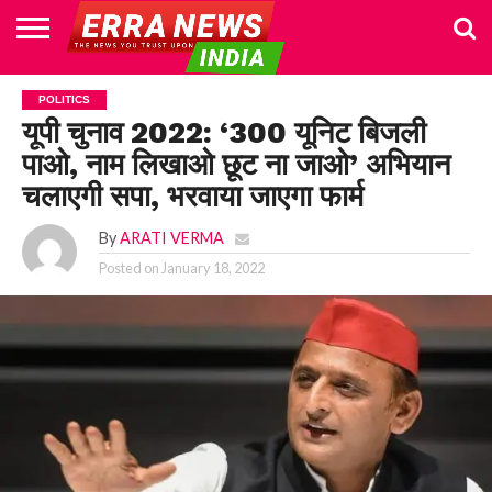
HOME
POLITICS
NEWS
BUSINESS
CULTURE
NATIONAL
SPORTS
LIFESTYLE
TRAVEL
OPINION
BREAKING
ENTERTAINMENT
WORLD
CRIME
JOIN
POLITICS
NEWS
US
यूपी चुनाव 2022: ‘300 यूनिट बिजली
पाओ, नाम लिखाओ छूट ना जाओ’ अभियान
चलाएगी सपा, भरवाया जाएगा फार्म
By
ARATI VERMA
Posted on
January 18, 2022