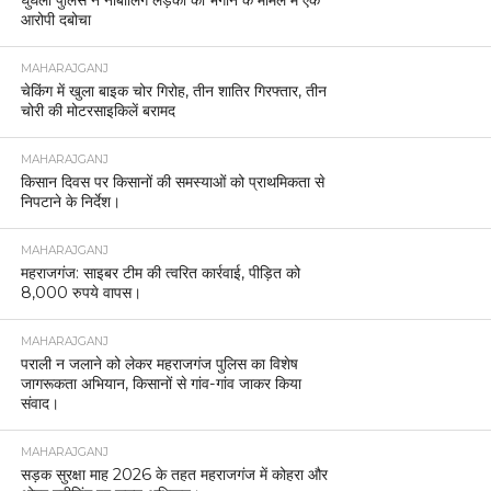
घुघली पुलिस ने नाबालिग लड़की को भगाने के मामले में एक
आरोपी दबोचा
MAHARAJGANJ
चेकिंग में खुला बाइक चोर गिरोह, तीन शातिर गिरफ्तार, तीन
चोरी की मोटरसाइकिलें बरामद
MAHARAJGANJ
किसान दिवस पर किसानों की समस्याओं को प्राथमिकता से
निपटाने के निर्देश।
MAHARAJGANJ
महराजगंज: साइबर टीम की त्वरित कार्रवाई, पीड़ित को
8,000 रुपये वापस।
MAHARAJGANJ
पराली न जलाने को लेकर महराजगंज पुलिस का विशेष
जागरूकता अभियान, किसानों से गांव-गांव जाकर किया
संवाद।
MAHARAJGANJ
सड़क सुरक्षा माह 2026 के तहत महराजगंज में कोहरा और