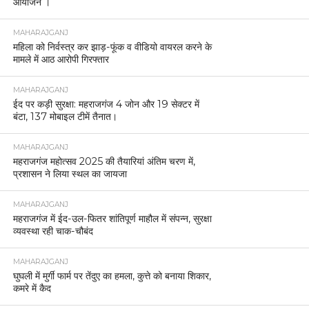
आयोजन ।
MAHARAJGANJ
महिला को निर्वस्त्र कर झाड़-फूंक व वीडियो वायरल करने के
मामले में आठ आरोपी गिरफ्तार
MAHARAJGANJ
ईद पर कड़ी सुरक्षा: महराजगंज 4 जोन और 19 सेक्टर में
बंटा, 137 मोबाइल टीमें तैनात।
MAHARAJGANJ
महराजगंज महोत्सव 2025 की तैयारियां अंतिम चरण में,
प्रशासन ने लिया स्थल का जायजा
MAHARAJGANJ
महराजगंज में ईद-उल-फितर शांतिपूर्ण माहौल में संपन्न, सुरक्षा
व्यवस्था रही चाक-चौबंद
MAHARAJGANJ
घुघली में मुर्गी फार्म पर तेंदुए का हमला, कुत्ते को बनाया शिकार,
कमरे में कैद