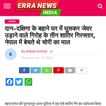
HOME
POLITICS
NEWS
BUSINESS
CULTURE
NATIONAL
SPORTS
LIFESTYLE
TRAVEL
OPINION
BREAKING
ENTERTAINMENT
WORLD
CRIME
JOIN
CRIME
NEWS
US
दान-दक्षिणा के बहाने घर में घुसकर जेवर
उड़ाने वाले गिरोह के तीन शातिर गिरफ्तार,
नेपाल में बेचते थे चोरी का माल
By
Adeeb mohsin
Posted on
June 19, 2026
COMMENTS
Facebook
Twitter
WhatsApp
महराजगंज की पुरन्दरपुर थाना पुलिस ने एक ऐसे शातिर गैंग का पर्दाफाश किया