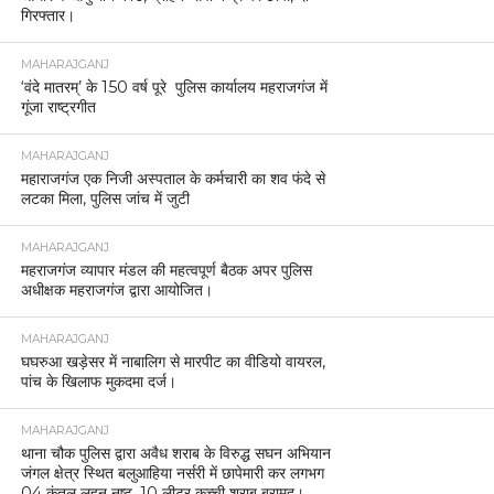
गिरफ्तार।
MAHARAJGANJ
‘वंदे मातरम्’ के 150 वर्ष पूरे पुलिस कार्यालय महराजगंज में
गूंजा राष्ट्रगीत
MAHARAJGANJ
महाराजगंज एक निजी अस्पताल के कर्मचारी का शव फंदे से
लटका मिला, पुलिस जांच में जुटी
MAHARAJGANJ
महराजगंज व्यापार मंडल की महत्वपूर्ण बैठक अपर पुलिस
अधीक्षक महराजगंज द्वारा आयोजित।
MAHARAJGANJ
घघरुआ खड़ेसर में नाबालिग से मारपीट का वीडियो वायरल,
पांच के खिलाफ मुकदमा दर्ज।
MAHARAJGANJ
थाना चौक पुलिस द्वारा अवैध शराब के विरुद्ध सघन अभियान
जंगल क्षेत्र स्थित बलुआहिया नर्सरी में छापेमारी कर लगभग
04 कुंतल लहन नष्ट, 10 लीटर कच्ची शराब बरामद।