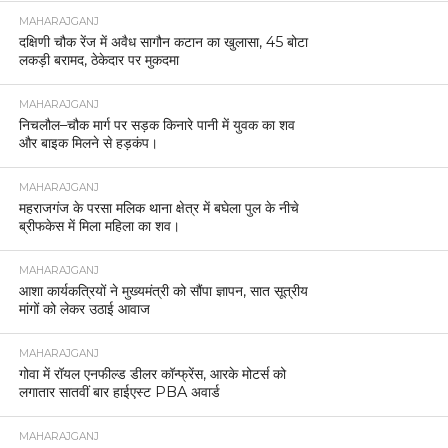
MAHARAJGANJ
दक्षिणी चौक रेंज में अवैध सागौन कटान का खुलासा, 45 बोटा
लकड़ी बरामद, ठेकेदार पर मुकदमा
MAHARAJGANJ
निचलौल–चौक मार्ग पर सड़क किनारे पानी में युवक का शव
और बाइक मिलने से हड़कंप।
MAHARAJGANJ
महराजगंज के परसा मलिक थाना क्षेत्र में बघेला पुल के नीचे
ब्रीफकेस में मिला महिला का शव।
MAHARAJGANJ
आशा कार्यकत्रियों ने मुख्यमंत्री को सौंपा ज्ञापन, सात सूत्रीय
मांगों को लेकर उठाई आवाज
MAHARAJGANJ
गोवा में रॉयल एनफील्ड डीलर कॉन्फ्रेंस, आरके मोटर्स को
लगातार सातवीं बार हाईएस्ट PBA अवार्ड
MAHARAJGANJ