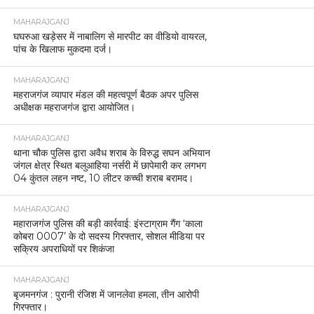
MAHARAJGANJ
घघरुआ खड़ेसर में नाबालिग से मारपीट का वीडियो वायरल,
पांच के खिलाफ मुकदमा दर्ज।
MAHARAJGANJ
महराजगंज व्यापार मंडल की महत्वपूर्ण बैठक अपर पुलिस
अधीक्षक महराजगंज द्वारा आयोजित।
MAHARAJGANJ
थाना चौक पुलिस द्वारा अवैध शराब के विरुद्ध सघन अभियान
जंगल क्षेत्र स्थित बलुआहिया नर्सरी में छापेमारी कर लगभग
04 कुंतल लहन नष्ट, 10 लीटर कच्ची शराब बरामद।
MAHARAJGANJ
महाराजगंज पुलिस की बड़ी कार्रवाई: इंस्टाग्राम गैंग ‘काला
कोबरा 0007’ के दो सदस्य गिरफ्तार, सोशल मीडिया पर
सक्रिय अपराधियों पर शिकंजा
MAHARAJGANJ
बृजमनगंज : पुरानी रंजिश में जानलेवा हमला, तीन आरोपी
गिरफ्तार।