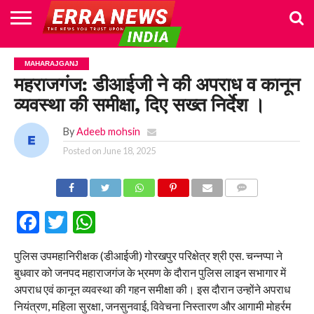
HOME
POLITICS
NEWS
BUSINESS
CULTURE
NATIONAL
SPORTS
LIFESTYLE
TRAVEL
OPINION
BREAKING
ENTERTAINMENT
WORLD
CRIME
JOIN
MAHARAJGANJ
NEWS
US
महराजगंज: डीआईजी ने की अपराध व कानून
व्यवस्था की समीक्षा, दिए सख्त निर्देश ।
By
Adeeb mohsin
Posted on
June 18, 2025
COMMENTS
Facebook
Twitter
WhatsApp
पुलिस उपमहानिरीक्षक (डीआईजी) गोरखपुर परिक्षेत्र श्री एस. चन्नप्पा ने
बुधवार को जनपद महाराजगंज के भ्रमण के दौरान पुलिस लाइन सभागार में
अपराध एवं कानून व्यवस्था की गहन समीक्षा की। इस दौरान उन्होंने अपराध
नियंत्रण, महिला सुरक्षा, जनसुनवाई, विवेचना निस्तारण और आगामी मोहर्रम