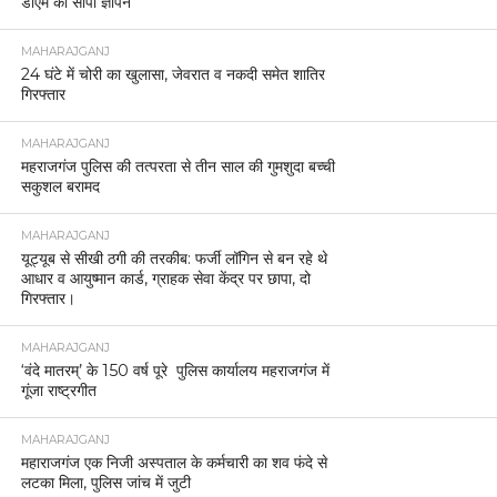
डीएम को सौंपा ज्ञापन
MAHARAJGANJ
24 घंटे में चोरी का खुलासा, जेवरात व नकदी समेत शातिर
गिरफ्तार
MAHARAJGANJ
महराजगंज पुलिस की तत्परता से तीन साल की गुमशुदा बच्ची
सकुशल बरामद
MAHARAJGANJ
यूट्यूब से सीखी ठगी की तरकीब: फर्जी लॉगिन से बन रहे थे
आधार व आयुष्मान कार्ड, ग्राहक सेवा केंद्र पर छापा, दो
गिरफ्तार।
MAHARAJGANJ
‘वंदे मातरम्’ के 150 वर्ष पूरे पुलिस कार्यालय महराजगंज में
गूंजा राष्ट्रगीत
MAHARAJGANJ
महाराजगंज एक निजी अस्पताल के कर्मचारी का शव फंदे से
लटका मिला, पुलिस जांच में जुटी