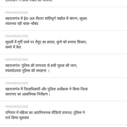
प्रशासन ने लिया स्थल का जायजा
MAHARAJGANJ
महराजगंज में ईद-उल-फितर शांतिपूर्ण माहौल में संपन्न, सुरक्षा
व्यवस्था रही चाक-चौबंद
MAHARAJGANJ
घुघली में मुर्गी फार्म पर तेंदुए का हमला, कुत्ते को बनाया शिकार,
कमरे में कैद
MAHARAJGANJ
महराजगंज: पुलिस की तत्परता से बची युवक की जान,
श्यामदेउरवा पुलिस की सराहना ।
MAHARAJGANJ
महराजगंज में जिलाधिकारी और पुलिस अधीक्षक ने किया जिला
कारागार का आकस्मिक निरीक्षण।
MAHARAJGANJ
पनियरा में महिला का आपत्तिजनक वीडियो वायरल, पुलिस ने
दर्ज किया मुकदमा