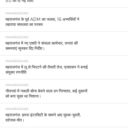
5.0 को दी नई दिशा
MAHARAJGANJ
महराजगंज के पूर्व ADM का जलवा, 16 अभ्यर्थियों ने
लहराया सफलता का परचम
MAHARAJGANJ
महराजगंज में नए एसपी ने संभाला कार्यभार, जनता की
समस्याएं सुनकर दिए निर्देश।
MAHARAJGANJ
महराजगंज में लू से निपटने की तैयारी तेज, प्रशासन ने बनाई
संयुक्त रणनीति
MAHARAJGANJ
नौतनवां में नकली सोना बेचने वाला ठग गिरफ्तार, कई दुकानों
को बना चुका था निशाना।
MAHARAJGANJ
महराजगंज: छपरा इंटरसिटी के सामने आए युवक-युवती,
दर्दनाक मौत।