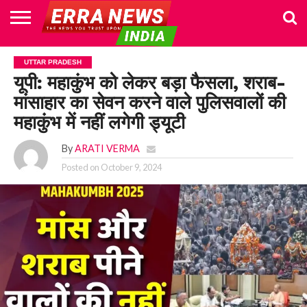
HOME
POLITICS
NEWS
BUSINESS
CULTURE
NATIONAL
SPORTS
LIFESTYLE
TRAVEL
OPINION
BREAKING
ENTERTAINMENT
WORLD
CRIME
JOIN
UTTAR PRADESH
NEWS
US
यूपी: महाकुंभ को लेकर बड़ा फैसला, शराब-
मांसाहार का सेवन करने वाले पुलिसवालों की
महाकुंभ में नहीं लगेगी ड्यूटी
By
ARATI VERMA
Posted on
October 9, 2024