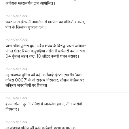
अधीक्षक महराजगंज द्वारा आयोजित।
MAHARAJGANJ
घघरुआ खड़ेसर में नाबालिग से मारपीट का वीडियो वायरल,
पांच के खिलाफ मुकदमा दर्ज।
MAHARAJGANJ
थाना चौक पुलिस द्वारा अवैध शराब के विरुद्ध सघन अभियान
जंगल क्षेत्र स्थित बलुआहिया नर्सरी में छापेमारी कर लगभग
04 कुंतल लहन नष्ट, 10 लीटर कच्ची शराब बरामद।
MAHARAJGANJ
महाराजगंज पुलिस की बड़ी कार्रवाई: इंस्टाग्राम गैंग ‘काला
कोबरा 0007’ के दो सदस्य गिरफ्तार, सोशल मीडिया पर
सक्रिय अपराधियों पर शिकंजा
MAHARAJGANJ
बृजमनगंज : पुरानी रंजिश में जानलेवा हमला, तीन आरोपी
गिरफ्तार।
MAHARAJGANJ
महराजगंज पुलिस की बड़ी कार्रवाई, हत्या प्रयास का