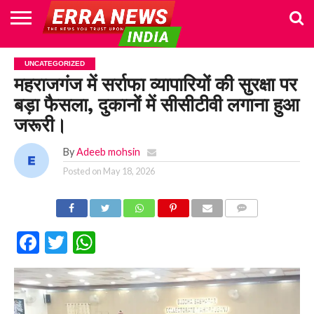
HOME
POLITICS
NEWS
BUSINESS
CULTURE
NATIONAL
SPORTS
LIFESTYLE
TRAVEL
OPINION
BREAKING
ENTERTAINMENT
WORLD
CRIME
JOIN
UNCATEGORIZED
NEWS
US
महराजगंज में सर्राफा व्यापारियों की सुरक्षा पर
बड़ा फैसला, दुकानों में सीसीटीवी लगाना हुआ
जरूरी।
By
Adeeb mohsin
Posted on
May 18, 2026
COMMENTS
Facebook
Twitter
WhatsApp