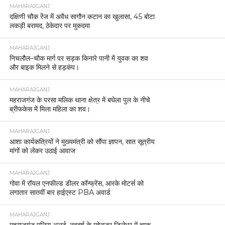
MAHARAJGANJ
दक्षिणी चौक रेंज में अवैध सागौन कटान का खुलासा, 45 बोटा
लकड़ी बरामद, ठेकेदार पर मुकदमा
MAHARAJGANJ
निचलौल–चौक मार्ग पर सड़क किनारे पानी में युवक का शव
और बाइक मिलने से हड़कंप।
MAHARAJGANJ
महराजगंज के परसा मलिक थाना क्षेत्र में बघेला पुल के नीचे
ब्रीफकेस में मिला महिला का शव।
MAHARAJGANJ
आशा कार्यकत्रियों ने मुख्यमंत्री को सौंपा ज्ञापन, सात सूत्रीय
मांगों को लेकर उठाई आवाज
MAHARAJGANJ
गोवा में रॉयल एनफील्ड डीलर कॉन्फ्रेंस, आरके मोटर्स को
लगातार सातवीं बार हाईएस्ट PBA अवार्ड
MAHARAJGANJ
महराजगंज पुलिस अलर्ट, नववर्ष के मद्देनजर जिलेभर में चाक-