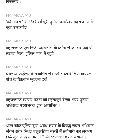
गिरफ्तार।
MAHARAJGANJ
‘वंदे मातरम्’ के 150 वर्ष पूरे पुलिस कार्यालय महराजगंज में
गूंजा राष्ट्रगीत
MAHARAJGANJ
महाराजगंज एक निजी अस्पताल के कर्मचारी का शव फंदे से
लटका मिला, पुलिस जांच में जुटी
MAHARAJGANJ
घघरुआ खड़ेसर में नाबालिग से मारपीट का वीडियो वायरल,
पांच के खिलाफ मुकदमा दर्ज।
MAHARAJGANJ
महराजगंज व्यापार मंडल की महत्वपूर्ण बैठक अपर पुलिस
अधीक्षक महराजगंज द्वारा आयोजित।
MAHARAJGANJ
थाना चौक पुलिस द्वारा अवैध शराब के विरुद्ध सघन अभियान
जंगल क्षेत्र स्थित बलुआहिया नर्सरी में छापेमारी कर लगभग
04 कुंतल लहन नष्ट, 10 लीटर कच्ची शराब बरामद।