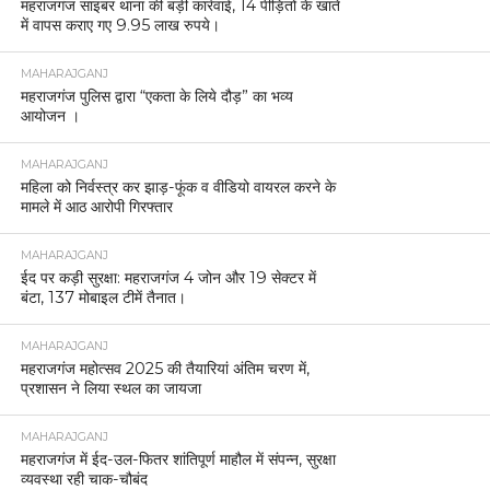
महराजगंज साइबर थाना की बड़ी कार्रवाई, 14 पीड़ितों के खाते
में वापस कराए गए 9.95 लाख रुपये।
MAHARAJGANJ
महराजगंज पुलिस द्वारा “एकता के लिये दौड़” का भव्य
आयोजन ।
MAHARAJGANJ
महिला को निर्वस्त्र कर झाड़-फूंक व वीडियो वायरल करने के
मामले में आठ आरोपी गिरफ्तार
MAHARAJGANJ
ईद पर कड़ी सुरक्षा: महराजगंज 4 जोन और 19 सेक्टर में
बंटा, 137 मोबाइल टीमें तैनात।
MAHARAJGANJ
महराजगंज महोत्सव 2025 की तैयारियां अंतिम चरण में,
प्रशासन ने लिया स्थल का जायजा
MAHARAJGANJ
महराजगंज में ईद-उल-फितर शांतिपूर्ण माहौल में संपन्न, सुरक्षा
व्यवस्था रही चाक-चौबंद