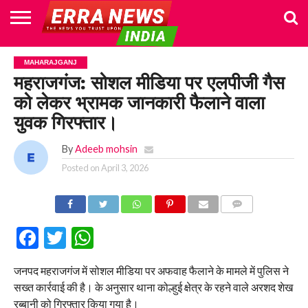
HOME
POLITICS
NEWS
BUSINESS
CULTURE
NATIONAL
SPORTS
LIFESTYLE
TRAVEL
OPINION
BREAKING
ENTERTAINMENT
WORLD
CRIME
JOIN
MAHARAJGANJ
NEWS
US
महराजगंज: सोशल मीडिया पर एलपीजी गैस
को लेकर भ्रामक जानकारी फैलाने वाला
युवक गिरफ्तार।
By
Adeeb mohsin
Posted on
April 3, 2026
COMMENTS
Facebook
Twitter
WhatsApp
जनपद महराजगंज में सोशल मीडिया पर अफवाह फैलाने के मामले में पुलिस ने
सख्त कार्रवाई की है। के अनुसार थाना कोल्हुई क्षेत्र के रहने वाले अरशद शेख
रब्बानी को गिरफ्तार किया गया है।