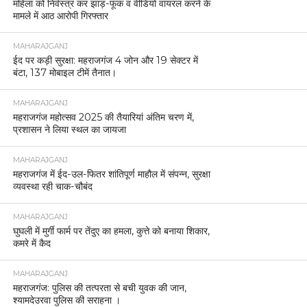
महिला को निर्वस्त्र कर झाड़-फूंक व वीडियो वायरल करने के
मामले में आठ आरोपी गिरफ्तार
MAHARAJGANJ
ईद पर कड़ी सुरक्षा: महराजगंज 4 जोन और 19 सेक्टर में
बंटा, 137 मोबाइल टीमें तैनात।
MAHARAJGANJ
महराजगंज महोत्सव 2025 की तैयारियां अंतिम चरण में,
प्रशासन ने लिया स्थल का जायजा
MAHARAJGANJ
महराजगंज में ईद-उल-फितर शांतिपूर्ण माहौल में संपन्न, सुरक्षा
व्यवस्था रही चाक-चौबंद
MAHARAJGANJ
घुघली में मुर्गी फार्म पर तेंदुए का हमला, कुत्ते को बनाया शिकार,
कमरे में कैद
MAHARAJGANJ
महराजगंज: पुलिस की तत्परता से बची युवक की जान,
श्यामदेउरवा पुलिस की सराहना ।