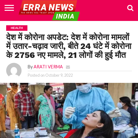
HOME
POLITICS
NEWS
BUSINESS
CULTURE
NATIONAL
SPORTS
LIFESTYLE
TRAVEL
OPINION
BREAKING
ENTERTAINMENT
WORLD
CRIME
JOIN
HEALTH
NEWS
US
देश में कोरोना अपडेट: देश में कोरोना मामलों
में उतार-चढ़ाव जारी, बीते 24 घंटे में कोरोना
के 2756 नए मामले, 21 लोगों की हुई मौत
By
ARATI VERMA
Posted on
October 9, 2022